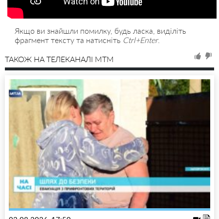
Якщо ви знайшли помилку, будь ласка, виділіть
фрагмент тексту та натисніть
Ctrl+Enter
.
ТАКОЖ НА ТЕЛЕКАНАЛІ MTM