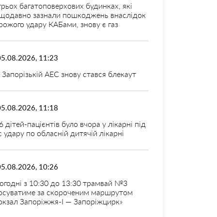
трьох багатоповерхових будинках, які
щодавно зазнали пошкоджень внаслідок
рожого удару КАБами, знову є газ
05.08.2026, 11:23
 Запорізькій АЕС знову стався блекаут
05.08.2026, 11:18
6 дітей-пацієнтів було вчора у лікарні під
с удару по обласній дитячій лікарні
05.08.2026, 10:26
огодні з 10:30 до 13:30 трамвай №3
рсуватиме за скороченим маршрутом
окзал Запоріжжя-I — Запоріжцирк»