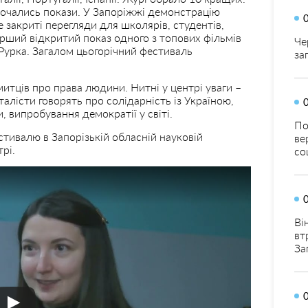
 почались покази. У Запоріжжі демонстрацію
е закриті перегляди для школярів, студентів,
ерший відкритий показ одного з топових фільмів
Че
Рурка. Загалом цьогорічний фестиваль
за
итців про права людини. Нитні у центрі уваги –
алісти говорять про солідарність із Україною,
, випробування демократії у світі.
По
стивалю в Запорізькій обласній науковій
ве
рі.
со
Ві
вт
За