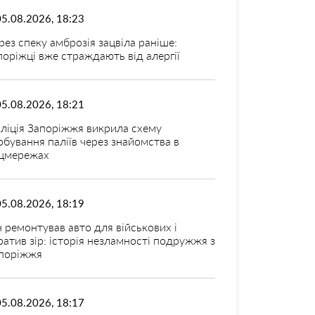
05.08.2026, 18:23
рез спеку амброзія зацвіла раніше:
поріжці вже страждають від алергії
05.08.2026, 18:21
ліція Запоріжжя викрила схему
рбування паліїв через знайомства в
цмережах
05.08.2026, 18:19
н ремонтував авто для військових і
ратив зір: історія незламності подружжя з
поріжжя
05.08.2026, 18:17