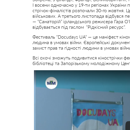
І восени одночасно у 19-ти регіонах України
стрічок-фіналістів розпочали 30-го жовтня. Ц
військових. А третього листопада відбувся п
— “Санаторій” ірландського режисера Гара О’
відбувається під гаслом “Рідкісний ресурс”.
Фестиваль “Docudays UA” — це маніфест кіном
людина в умовах війни. Європейські документ
захист прав та гідності людини в умовах війни
Всі охочі зможуть подивитися кінострічки фе
бібліотеці та Запорізькому молодіжному Цент