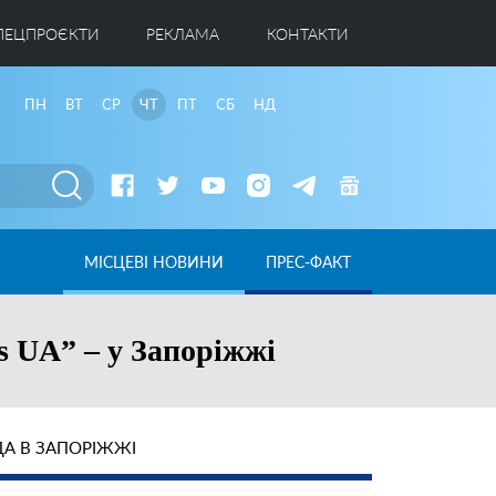
ПЕЦПРОЄКТИ
РЕКЛАМА
КОНТАКТИ
ПН
ВТ
СР
ЧТ
ПТ
СБ
НД
МІСЦЕВІ НОВИНИ
ПРЕС-ФАКТ
s UA” – у Запоріжжі
А В ЗАПОРІЖЖІ