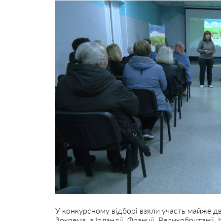
У конкурсному відборі взяли участь майже дві 
Зокрема, з Ірландії, Франції, Великобританії, І