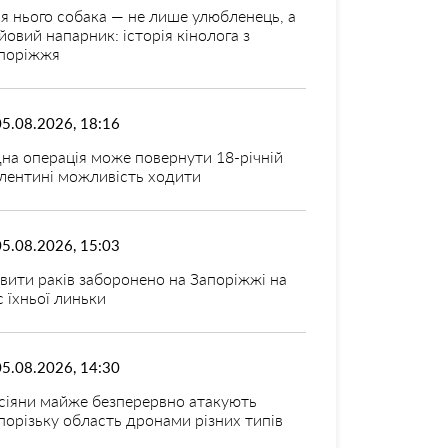
я нього собака — не лише улюбленець, а
йовий напарник: історія кінолога з
поріжжя
05.08.2026, 18:16
на операція може повернути 18-річній
лентині можливість ходити
05.08.2026, 15:03
вити раків заборонено на Запоріжжі на
с їхньої линьки
05.08.2026, 14:30
сіяни майже безперервно атакують
порізьку область дронами різних типів