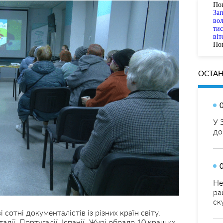
По
За
вол
тис
віт
Пог
ОСТАН
У 
до
Не
ра
ск
сотні документалістів із різних країн світу.
талії, Португалії, Іспанії. Журі обрало 10 кращих.