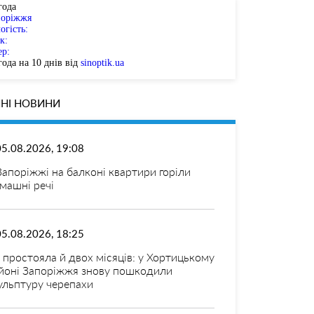
года
поріжжя
огість:
к:
ер:
ода на 10 днів від
sinoptik.ua
НІ НОВИНИ
05.08.2026, 19:08
Запоріжжі на балконі квартири горіли
машні речі
05.08.2026, 18:25
 простояла й двох місяців: у Хортицькому
йоні Запоріжжя знову пошкодили
ульптуру черепахи