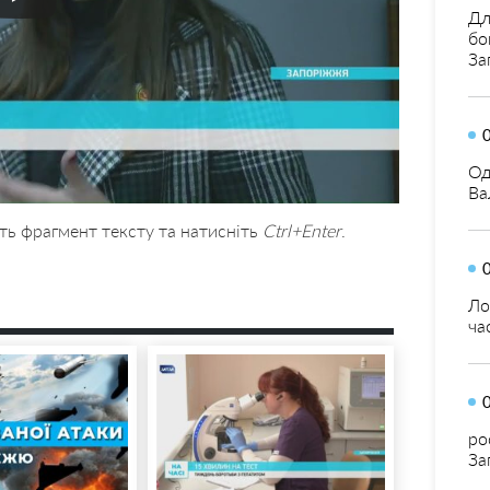
Дл
бо
За
Од
Ва
ть фрагмент тексту та натисніть
Ctrl+Enter
.
Ло
ча
ро
За