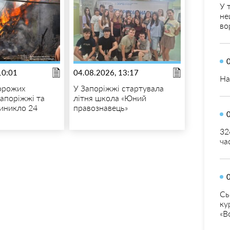
У 
не
во
10:01
04.08.2026, 13:17
На
орожих
У Запоріжжі стартувала
Запоріжжі та
літня школа «Юний
виникло 24
правознавець»
32
ча
Сь
ку
«В