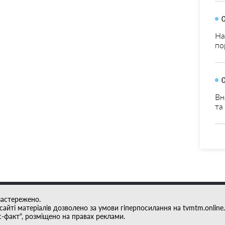
На
по
Вн
та
застережено.
айті матеріалів дозволено за умови гіперпосилання на tvmtm.online.
с-факт", розміщено на правах реклами.