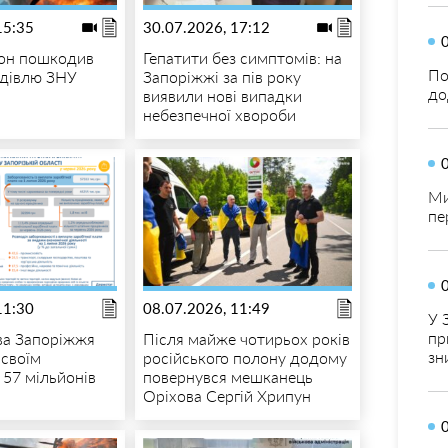
15:35
30.07.2026, 17:12
он пошкодив
Гепатити без симптомів: на
По
удівлю ЗНУ
Запоріжжі за пів року
до
виявили нові випадки
небезпечної хвороби
Ми
пе
11:30
08.07.2026, 11:49
У 
пр
ва Запоріжжя
Після майже чотирьох років
зн
 своїм
російського полону додому
 57 мільйонів
повернувся мешканець
Оріхова Сергій Хрипун