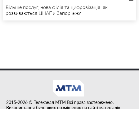
Більше послуг, нова філія та цифровізація: як
розвиваються ЦНАПи Запоріжжя
2015-2026 © Телеканал MTM Всі права застережено.
Використання будь-яких розміщених на сайті матеріалів
дозволено за умови гіперпосилання на tvmtm.online.
Інформацію, публіковану в рубриці "Прес-факт", розміщено на
правах реклами.
Created by DL agency