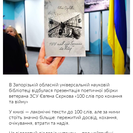
В Запорізькій обласній універсальній науковій
бібліотеці відбулася презентація поетичної збірки
ветерана ЗСУ Євгена Сєркова «100 слів про кохання
та війну»
У книзі — лаконічні тексти до 100 слів, але за ними
стоїть значно більше: пережитий досвід, кохання,
очікування, втрати та надія.
Це відвертий діалог із читачем — про найглибші