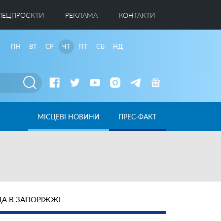
ПЕЦПРОЄКТИ
РЕКЛАМА
КОНТАКТИ
ПН
ВТ
СР
ЧТ
ПТ
СБ
НД
МІСЦЕВІ НОВИНИ
ПРЕС-ФАКТ
А В ЗАПОРІЖЖІ