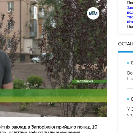
По
За
вол
тис
віт
Пог
ОСТАН
Во
По
У 
чо
вітніх закладів Запоріжжя прийшло понад 10
тріли освітяни зафіксували зменшення