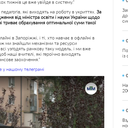
ох тижнів це вже увійде в систему.”
За
едагогів, які виходять на роботу в укриттях.
За
др
ення від міністра освіти і науки України щодо
си
зі триває обрахування оптимальної суми такої
айні в Запоріжжі, і ті, хто навчає в офлайні в
 Тож ми знайшли механізми та ресурси
всі узгодять рамкову таку модель, і ми вже
По
об наші вчителі, які героїчно виходять
із
ансове заохочення.”
е у нашому телеграмі
На
20
Вз
но