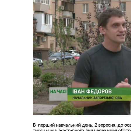
В перший навчальний день, 2 вересня, до ос
тисяч учнів. Наступного дня через нічні обс