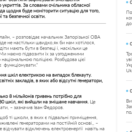
о укриттів. За словами очільника обласної
лада щодня буде моніторити ситуацію для того,
По
та безпечної освіти.
ко
до
лайн, – розповідає начальник Запорізької ОВА
йде не настільки швидко,як би нам хотілося,
діти мають бути в безпеці і, наскільки це
 Ми маємо підвозити їх за узгодженими
Тр
національною поліцією. Розбудова цієї
ув
є функціонувати.”
Ук
Uk
ня шкіл електрикою на випадок блекауту.
ітніх закладів, в яких або відсутні генератори,
ько 8 мільйонів гривень потрібно для
Ви
0 шкіл, які вийшли на змішане навчання.
Це
За
ати, – зазначив Іван Федоров.
по
об ті школи, в яких є підвальні приміщення,
живлені генераторами на постійній основі,, –
е відчувати відключень електроенергії навіть на