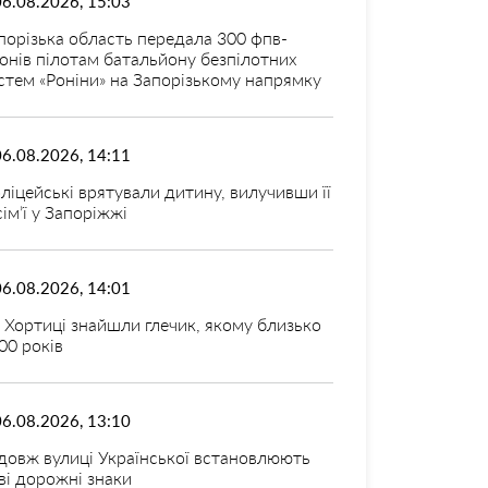
06.08.2026, 15:03
порізька область передала 300 фпв-
онів пілотам батальйону безпілотних
стем «Роніни» на Запорізькому напрямку
06.08.2026, 14:11
ліцейські врятували дитину, вилучивши її
 сім’ї у Запоріжжі
06.08.2026, 14:01
 Хортиці знайшли глечик, якому близько
00 років
06.08.2026, 13:10
довж вулиці Української встановлюють
ві дорожні знаки