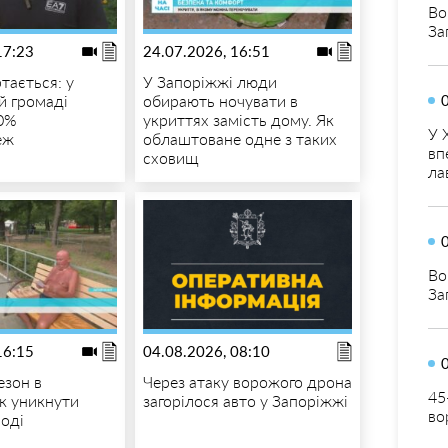
Во
За
17:23
24.07.2026, 16:51
тається: у
У Запоріжжі люди
й громаді
обирають ночувати в
0%
укриттях замість дому. Як
У 
еж
облаштоване одне з таких
вп
сховищ
ла
Во
За
16:15
04.08.2026, 08:10
езон в
Через атаку ворожого дрона
45
як уникнути
загорілося авто у Запоріжжі
во
воді