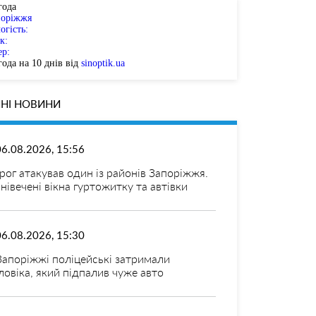
года
поріжжя
огість:
к:
ер:
ода на 10 днів від
sinoptik.ua
НІ НОВИНИ
06.08.2026, 15:56
рог атакував один із районів Запоріжжя.
нівечені вікна гуртожитку та автівки
06.08.2026, 15:30
Запоріжжі поліцейські затримали
ловіка, який підпалив чуже авто