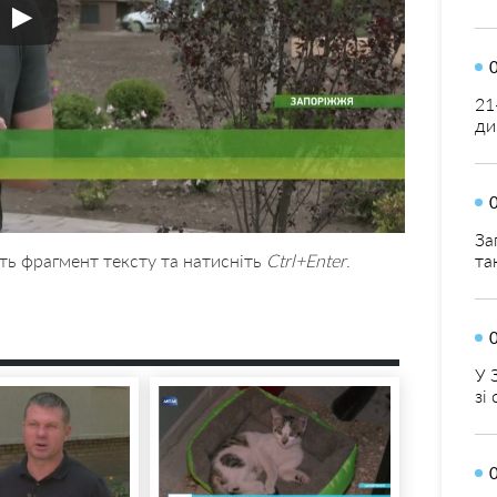
21
ди
За
ть фрагмент тексту та натисніть
Ctrl+Enter
.
та
У 
зі