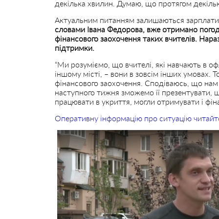
декілька хвилин. Думаю, що протягом декільк
Актуальним питанням залишаються зарплати п
словами Івана Федорова, вже отримано погодж
фінансового заохочення таких вчителів. Нара
підтримки.
“Ми розуміємо, що вчителі, які навчають в офл
іншому місті, – вони в зовсім інших умовах.
фінансового заохочення. Сподіваюсь, що нам 
наступного тижня зможемо її презентувати, щ
працювати в укриття, могли отримувати і фін
Оперативну інформацію про ситуацію читайт