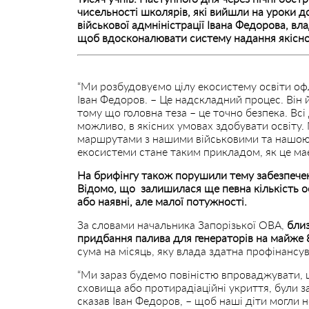
чисельності школярів, які вийшли на уроки д
військової адмніністрації Івана Федорова, в
щоб вдосконалювати систему надання якісної 
“Ми розбудовуємо цілу екосистему освіти оф
Іван Федоров. – Це надскладний процес. Він 
тому що головна теза – це точно безпека. Всі 
можливо, в якісних умовах здобувати освіту.
маршрутами з нашими військовими та нашою 
екосистеми стане таким прикладом, як це ма
На брифінгу також порушили тему забезпечен
Відомо, що залишилася ще певна кількість осв
або наявні, але малої потужності.
За словами начальника Запорізької ОВА,
близ
придбання палива для генераторів на майже 8
сума на місяць, яку влада здатна профінансув
“Ми зараз будемо повіністю впроваджувати, щ
сховища або протирадіаційні укриття, були за
сказав Іван Федоров, – щоб наші діти могли н