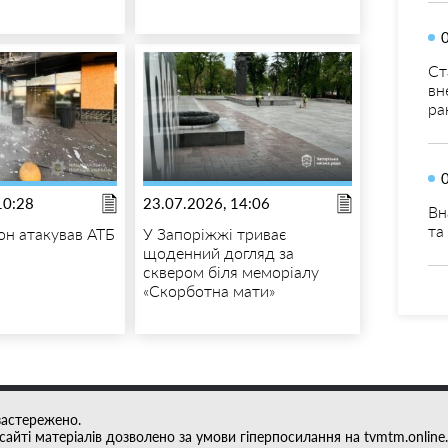
Ст
вн
ра
10:28
23.07.2026, 14:06
Вн
та
н атакував АТБ
У Запоріжжі триває
щоденний догляд за
сквером біля меморіалу
«Скорботна мати»
застережено.
айті матеріалів дозволено за умови гіперпосилання на tvmtm.online.