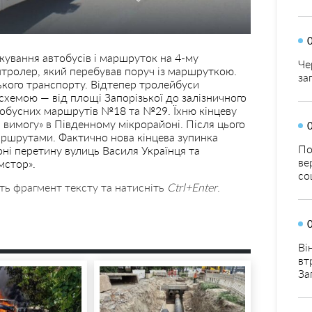
ркування автобусів і маршруток на 4-му
Че
тролер, який перебував поруч із маршруткою.
за
ького транспорту. Відтепер тролейбуси
хемою — від площі Запорізької до залізничного
тобусних маршрутів №18 та №29. Їхню кінцеву
 вимогу» в Південному мікрорайоні. Після цього
аршрутами. Фактично нова кінцева зупинка
По
ні перетину вулиць Василя Українця та
ве
мстор».
со
ть фрагмент тексту та натисніть
Ctrl+Enter
.
Ві
вт
За