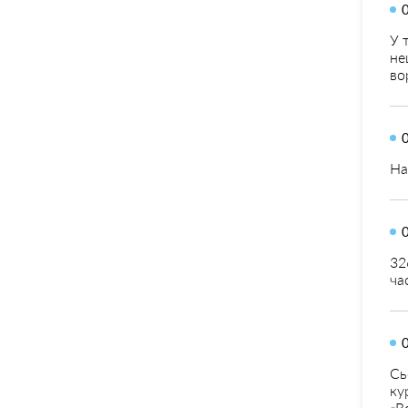
У 
не
во
На
32
ча
Сь
ку
«В