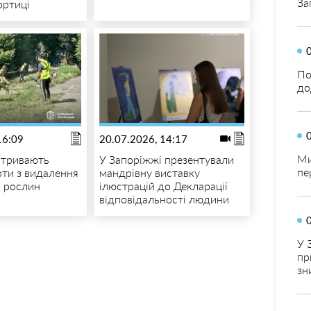
За
ортиці
По
до
16:09
20.07.2026, 14:17
Ми
 тривають
У Запоріжжі презентували
пе
оти з видалення
мандрівну виставку
 рослин
ілюстрацій до Декларації
відповідальності людини
У 
пр
зн