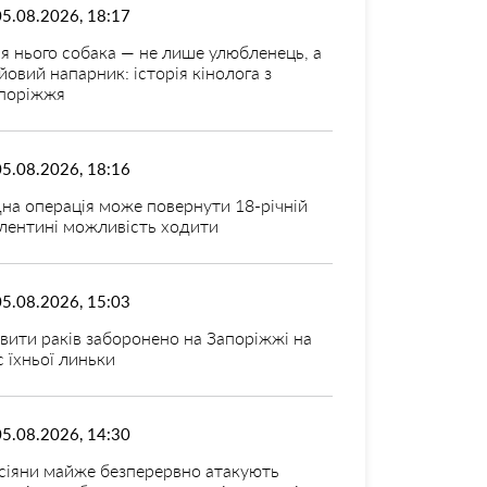
05.08.2026, 18:17
я нього собака — не лише улюбленець, а
йовий напарник: історія кінолога з
поріжжя
05.08.2026, 18:16
на операція може повернути 18-річній
лентині можливість ходити
05.08.2026, 15:03
вити раків заборонено на Запоріжжі на
с їхньої линьки
05.08.2026, 14:30
сіяни майже безперервно атакують