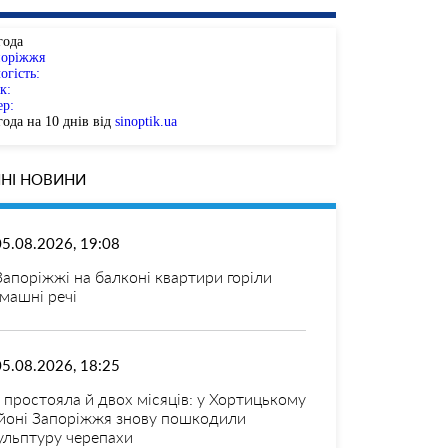
года
поріжжя
огість:
к:
ер:
ода на 10 днів від
sinoptik.ua
НІ НОВИНИ
05.08.2026, 19:08
Запоріжжі на балконі квартири горіли
машні речі
05.08.2026, 18:25
 простояла й двох місяців: у Хортицькому
йоні Запоріжжя знову пошкодили
ульптуру черепахи