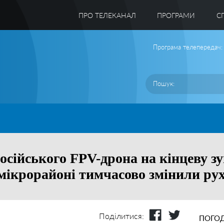
ПРО ТЕЛЕКАНАЛ
ПРОГРАМИ
C
Програма телепередач:
російського FPV-дрона на кінцеву з
ікрорайоні тимчасово змінили рух 
Поділитися:
ПОГОД