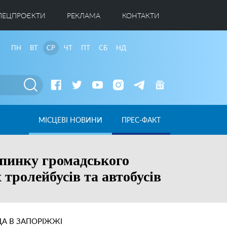
ПЕЦПРОЄКТИ
РЕКЛАМА
КОНТАКТИ
ПН
ВТ
СР
ЧТ
ПТ
СБ
НД
МІСЦЕВІ НОВИНИ
ПРЕС-ФАКТ
упинку громадського
тролейбусів та автобусів
А В ЗАПОРІЖЖІ