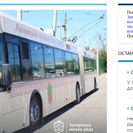
По
За
вол
тис
віт
Пог
ОСТАН
У 
до
Не
ра
ск