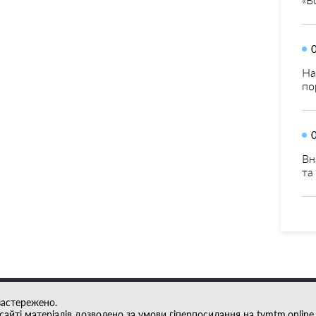
На
по
Вн
та
застережено.
айті матеріалів дозволено за умови гіперпосилання на tvmtm.online.