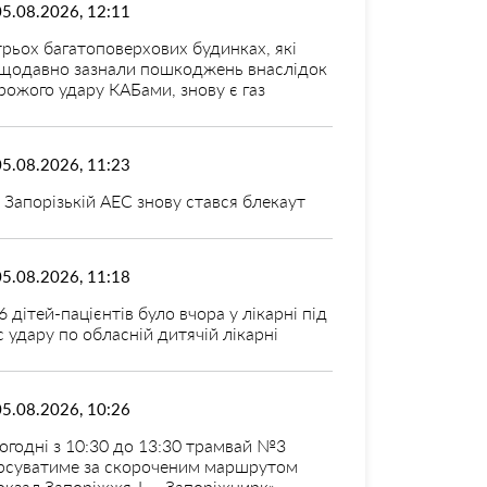
05.08.2026, 12:11
трьох багатоповерхових будинках, які
щодавно зазнали пошкоджень внаслідок
рожого удару КАБами, знову є газ
05.08.2026, 11:23
 Запорізькій АЕС знову стався блекаут
05.08.2026, 11:18
6 дітей-пацієнтів було вчора у лікарні під
с удару по обласній дитячій лікарні
05.08.2026, 10:26
огодні з 10:30 до 13:30 трамвай №3
рсуватиме за скороченим маршрутом
окзал Запоріжжя-I — Запоріжцирк»