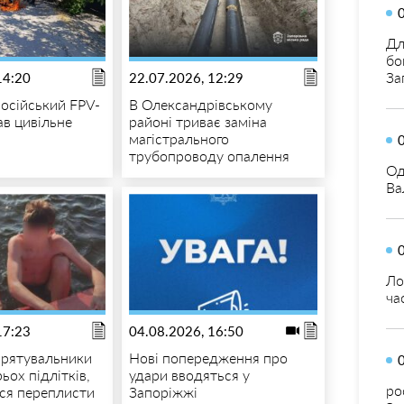
Дл
бо
За
14:20
22.07.2026, 12:29
російський FPV-
В Олександрівському
ав цивільне
районі триває заміна
магістрального
трубопроводу опалення
Од
Ва
Ло
ча
17:23
04.08.2026, 16:50
 рятувальники
Нові попередження про
ьох підлітків,
удари вводяться у
ро
ися переплисти
Запоріжжі