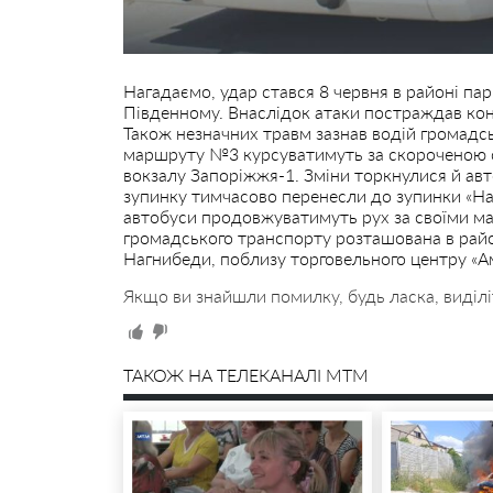
Нагадаємо, удар стався 8 червня в районі па
Південному. Внаслідок атаки постраждав кон
Також незначних травм зазнав водій громадс
маршруту №3 курсуватимуть за скороченою с
вокзалу Запоріжжя-1. Зміни торкнулися й ав
зупинку тимчасово перенесли до зупинки «На
автобуси продовжуватимуть рух за своїми м
громадського транспорту розташована в райо
Нагнибеди, поблизу торговельного центру «А
Якщо ви знайшли помилку, будь ласка, виділі
ТАКОЖ НА ТЕЛЕКАНАЛІ MTM