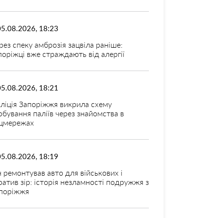
05.08.2026, 18:23
рез спеку амброзія зацвіла раніше:
поріжці вже страждають від алергії
05.08.2026, 18:21
ліція Запоріжжя викрила схему
рбування паліїв через знайомства в
цмережах
05.08.2026, 18:19
н ремонтував авто для військових і
ратив зір: історія незламності подружжя з
поріжжя