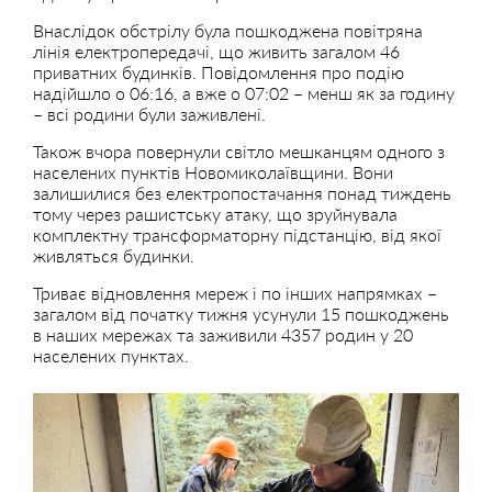
Внаслідок обстрілу була пошкоджена повітряна
лінія електропередачі, що живить загалом 46
приватних будинків. Повідомлення про подію
надійшло о 06:16, а вже о 07:02 – менш як за годину
– всі родини були заживлені.
Також вчора повернули світло мешканцям одного з
населених пунктів Новомиколаївщини. Вони
залишилися без електропостачання понад тиждень
тому через рашистську атаку, що зруйнувала
комплектну трансформаторну підстанцію, від якої
живляться будинки.
Триває відновлення мереж і по інших напрямках –
загалом від початку тижня усунули 15 пошкоджень
в наших мережах та заживили 4357 родин у 20
населених пунктах.