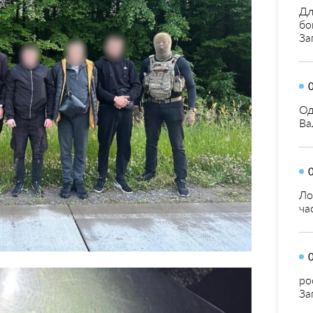
Дл
бо
За
Од
Ва
Ло
ча
ро
За