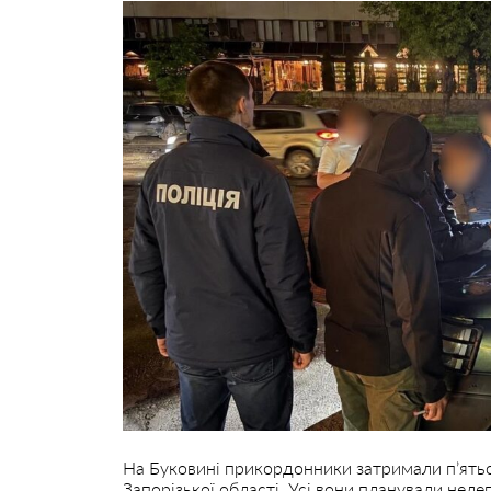
На Буковині прикордонники затримали п’ятьох
Запорізької області. Усі вони планували нел