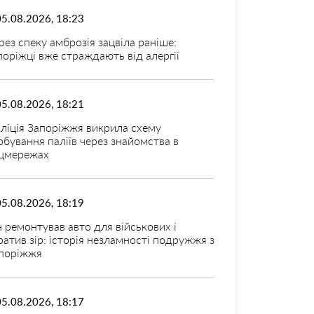
05.08.2026, 18:23
рез спеку амброзія зацвіла раніше:
поріжці вже страждають від алергії
05.08.2026, 18:21
ліція Запоріжжя викрила схему
рбування паліїв через знайомства в
цмережах
05.08.2026, 18:19
н ремонтував авто для військових і
ратив зір: історія незламності подружжя з
поріжжя
05.08.2026, 18:17