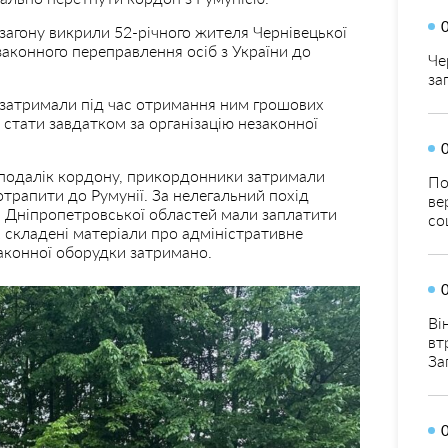
загону викрили 52-річного жителя Чернівецької
законного переправлення осіб з України до
Че
за
 затримали під час отримання ним грошових
 стати завдатком за організацію незаконної
неподалік кордону, прикордонники затримали
По
потрапити до Румунії. За нелегальний похід
ве
 та Дніпропетровської областей мали заплатити
со
 складені матеріали про адміністративне
аконної оборудки затримано.
Ві
вт
За