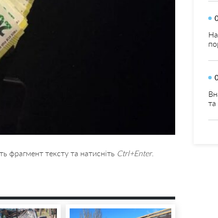
На
по
Вн
та
ть фрагмент тексту та натисніть
Ctrl+Enter
.