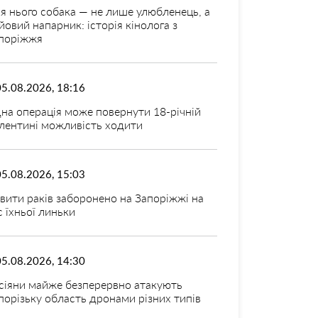
я нього собака — не лише улюбленець, а
йовий напарник: історія кінолога з
поріжжя
05.08.2026, 18:16
на операція може повернути 18-річній
лентині можливість ходити
05.08.2026, 15:03
вити раків заборонено на Запоріжжі на
с їхньої линьки
05.08.2026, 14:30
сіяни майже безперервно атакують
порізьку область дронами різних типів