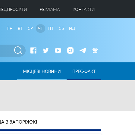
ПЕЦПРОЄКТИ
РЕКЛАМА
КОНТАКТИ
ПН
ВТ
СР
ЧТ
ПТ
СБ
НД
МІСЦЕВІ НОВИНИ
ПРЕС-ФАКТ
А В ЗАПОРІЖЖІ