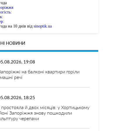
года
поріжжя
огість:
к:
ер:
ода на 10 днів від
sinoptik.ua
НІ НОВИНИ
05.08.2026, 19:08
Запоріжжі на балконі квартири горіли
машні речі
05.08.2026, 18:25
 простояла й двох місяців: у Хортицькому
йоні Запоріжжя знову пошкодили
ульптуру черепахи