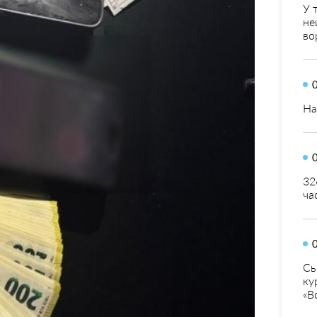
У 
не
во
На
32
ча
Сь
ку
«В