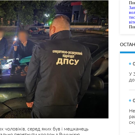
По
За
вол
тис
віт
Пог
ОСТАН
У 
до
Не
ра
ск
 чоловіків, серед яких був і мешканець
егально перетнути кордон з Румунією.