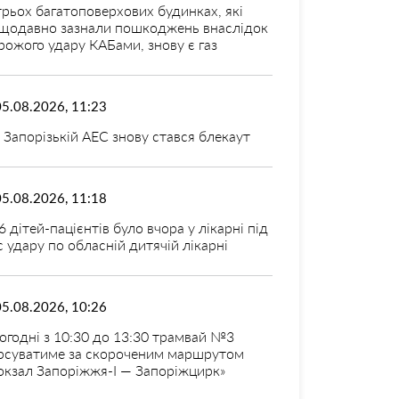
трьох багатоповерхових будинках, які
щодавно зазнали пошкоджень внаслідок
рожого удару КАБами, знову є газ
05.08.2026, 11:23
 Запорізькій АЕС знову стався блекаут
05.08.2026, 11:18
6 дітей-пацієнтів було вчора у лікарні під
с удару по обласній дитячій лікарні
05.08.2026, 10:26
огодні з 10:30 до 13:30 трамвай №3
рсуватиме за скороченим маршрутом
окзал Запоріжжя-I — Запоріжцирк»