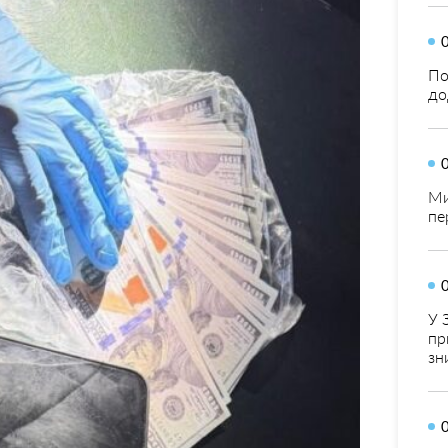
По
до
Ми
пе
У 
пр
зн