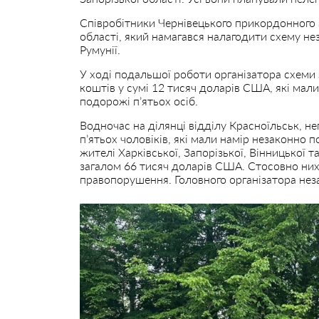
Співробітники Чернівецького прикордонного 
області, який намагався налагодити схему не
Румунії.
У ході подальшої роботи організатора схеми
коштів у сумі 12 тисяч доларів США, які мали
подорожі п’ятьох осіб.
Водночас на ділянці відділу Красноїльськ, 
п’ятьох чоловіків, які мали намір незаконно 
жителі Харківської, Запорізької, Вінницької
загалом 66 тисяч доларів США. Стосовно них
правопорушення. Головного організатора нез