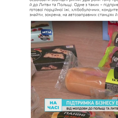
й до Литви та Польщі. Одне з таких – підпри
готової порційної їжі, хлібобулочних, кондит
знайти, зокрема, на автозаправних станціях й 