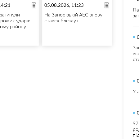
14:21
05.08.2026, 11:23
Па
загинули
На Запорізькій АЕС знову
за
орожих ударів
стався блекаут
кому району
За
вс
ст
У 
97
ро
пі