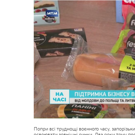
Попри всі труднощі воєнного часу, запорізьки
освоювати зовнішні ринки. Два роки тому пр