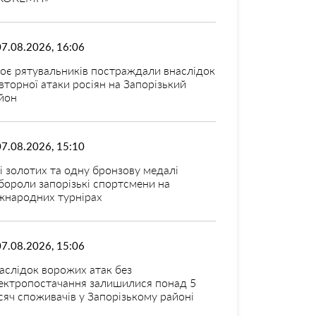
07.08.2026, 16:06
оє рятувальників постраждали внаслідок
вторної атаки росіян на Запорізький
йон
07.08.2026, 15:10
і золотих та одну бронзову медалі
бороли запорізькі спортсмени на
жнародних турнірах
07.08.2026, 15:06
аслідок ворожих атак без
ектропостачання залишилися понад 5
сяч споживачів у Запорізькому районі