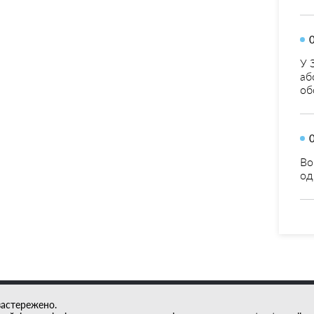
У 
аб
об
Во
од
застережено.