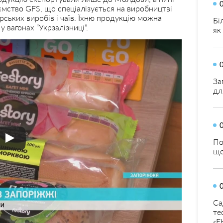
ємство GFS, що спеціалізується на виробництві
ерських виробів і чаїв. Їхню продукцію можна
Бі
у вагонах “Укрзалізниці”.
як
За
дл
По
що
Са
те
«Е