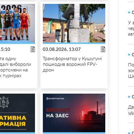
У 
че
ав
15:10
03.08.2026, 13:07
 та одну
Трансформатор у Кушугумі
далі вибороли
пошкодив ворожий FPV-
По
спортсмени на
дрон
зо
х турнірах
Ше
Дв
уд