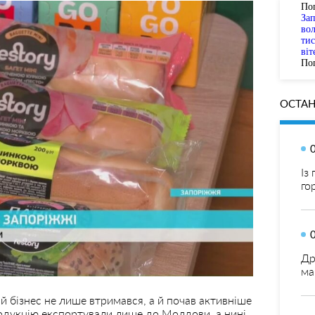
По
За
вол
тис
віт
Пог
ОСТАН
Із
го
Др
ма
й бізнес не лише втримався, а й почав активніше
одукцію експортували лише до Молдови, а нині