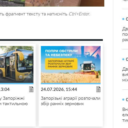
ть фрагмент тексту та натисніть
Ctrl+Enter
.
Дв
по
ра
Дв
ви
мі
13:04
24.07.2026, 15:44
 у Запоріжжі
Запорізькі аграрії розпочали
и тактильною
збір ранніх зернових
Вн
ел
ти