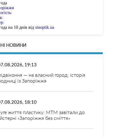
года
поріжжя
огість:
к:
ер:
ода на 10 днів від
sinoptik.ua
НІ НОВИНИ
07.08.2026, 19:13
 підвіконня — на власний город: історія
родниці із Запоріжжя
07.08.2026, 18:10
уге життя пластику: МТМ завітали до
йстерні «Запоріжжя без сміття»