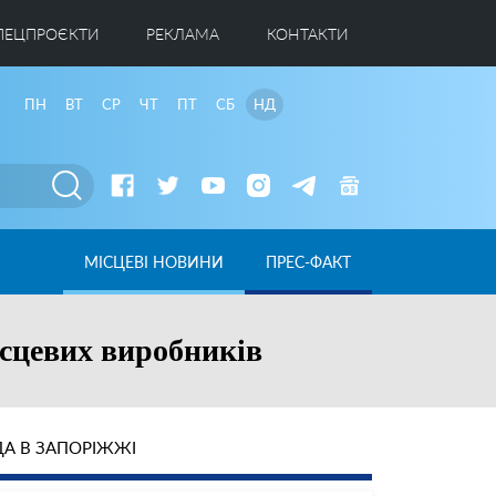
ПЕЦПРОЄКТИ
РЕКЛАМА
КОНТАКТИ
ПН
ВТ
СР
ЧТ
ПТ
СБ
НД
МІСЦЕВІ НОВИНИ
ПРЕС-ФАКТ
ісцевих виробників
А В ЗАПОРІЖЖІ