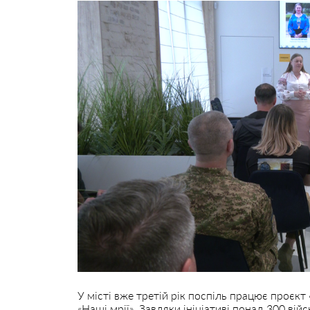
У місті вже третій рік поспіль працює проєкт 
«Наші мрії». Завдяки ініціативі понад 300 в