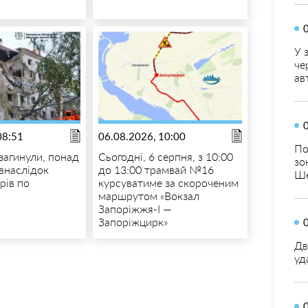
У 
че
ав
08:51
06.08.2026, 10:00
По
загинули, понад
Сьогодні, 6 серпня, з 10:00
зо
 внаслідок
до 13:00 трамвай №16
Ше
рів по
курсуватиме за скороченим
маршрутом «Вокзал
Запоріжжя-I —
Запоріжцирк»
Дв
уд