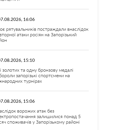
07.08.2026, 16:06
оє рятувальників постраждали внаслідок
вторної атаки росіян на Запорізький
йон
07.08.2026, 15:10
і золотих та одну бронзову медалі
бороли запорізькі спортсмени на
жнародних турнірах
07.08.2026, 15:06
аслідок ворожих атак без
ектропостачання залишилися понад 5
сяч споживачів у Запорізькому районі