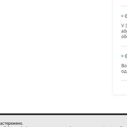
У 
аб
об
Во
од
застережено.