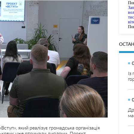
По
За
вол
тис
віт
Пог
ОСТАН
Із
го
Др
ма
«Вступ», який реалізує громадська організація
ійськових уже отримали дипломи. Проєкт