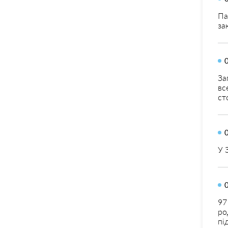
Па
за
За
вс
ст
У 
97
ро
пі