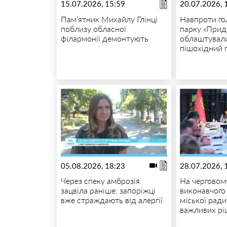
15.07.2026, 15:59
20.07.2026, 
Пам’ятник Михайлу Глінці
Навпроти го
поблизу обласної
парку «Прид
філармонії демонтують
облаштувал
пішохідний 
05.08.2026, 18:23
28.07.2026, 
Через спеку амброзія
На черговом
зацвіла раніше: запоріжці
виконавчого
вже страждають від алергії
міської рад
важливих рі