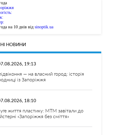
года
поріжжя
огість:
к:
ер:
ода на 10 днів від
sinoptik.ua
НІ НОВИНИ
07.08.2026, 19:13
 підвіконня — на власний город: історія
родниці із Запоріжжя
07.08.2026, 18:10
уге життя пластику: МТМ завітали до
йстерні «Запоріжжя без сміття»