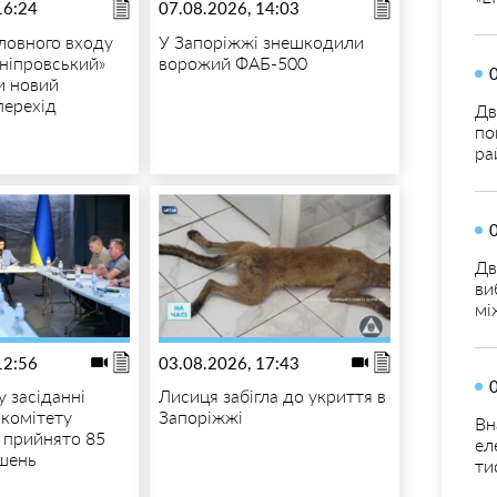
16:24
07.08.2026, 14:03
ловного входу
У Запоріжжі знешкодили
ніпровський»
ворожий ФАБ-500
и новий
перехід
Дв
по
ра
Дв
ви
мі
12:56
03.08.2026, 17:43
у засіданні
Лисиця забігла до укриття в
 комітету
Запоріжжі
Вн
и прийнято 85
ел
шень
ти