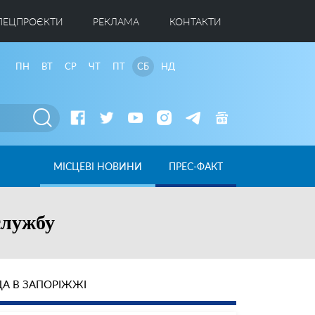
ПЕЦПРОЄКТИ
РЕКЛАМА
КОНТАКТИ
ПН
ВТ
СР
ЧТ
ПТ
СБ
НД
МІСЦЕВІ НОВИНИ
ПРЕС-ФАКТ
службу
А В ЗАПОРІЖЖІ