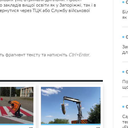
закладів вищої освіти як у Запоріжжі, так і в
вернутися через ТЦК або Службу військової
Бі
як
За
дл
ть фрагмент тексту та натисніть
Ctrl+Enter
.
По
що
Са
те
«Е