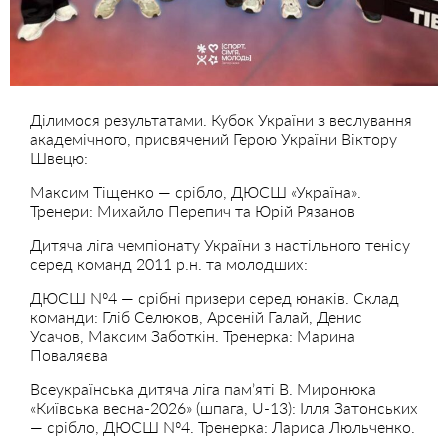
Ділимося результатами. Кубок України з веслування
академічного, присвячений Герою України Віктору
Швецю:
Максим Тіщенко — срібло, ДЮСШ «Україна».
Тренери: Михайло Перепич та Юрій Рязанов
Дитяча ліга чемпіонату України з настільного тенісу
серед команд 2011 р.н. та молодших:
ДЮСШ Nº4 — срібні призери серед юнаків. Склад
команди: Гліб Селюков, Арсеній Галай, Денис
Усачов, Максим Заботкін. Тренерка: Марина
Поваляєва
Всеукраїнська дитяча ліга памʼяті В. Миронюка
«Київська весна-2026» (шпага, U-13): Ілля Затонських
— срібло, ДЮСШ Nº4. Тренерка: Лариса Люльченко.