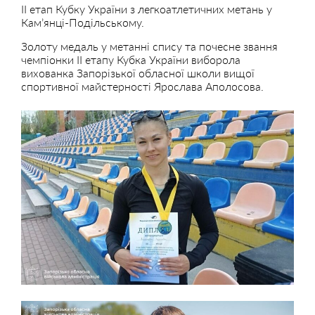
ІІ етап Кубку України з легкоатлетичних метань у
Кам’янці-Подільському.
Золоту медаль у метанні спису та почесне звання
чемпіонки ІІ етапу Кубка України виборола
вихованка Запорізької обласної школи вищої
спортивної майстерності Ярослава Аполосова.