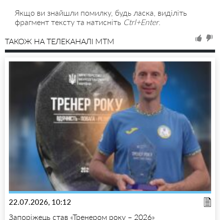
Якщо ви знайшли помилку, будь ласка, виділіть
фрагмент тексту та натисніть
Ctrl+Enter
.
ТАКОЖ НА ТЕЛЕКАНАЛІ MTM
22.07.2026, 10:12
Запоріжець став «Тренером року – 2026»