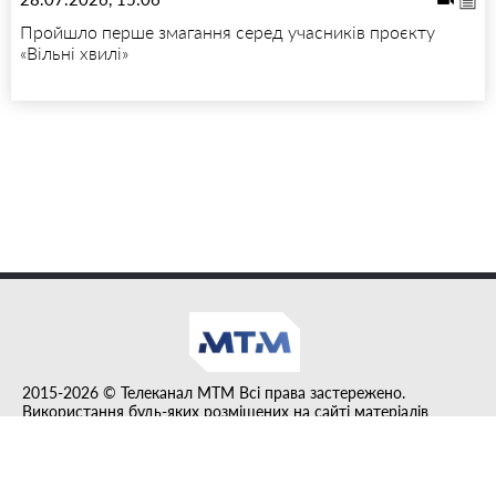
Пройшло перше змагання серед учасників проєкту
«Вільні хвилі»
2015-2026 © Телеканал MTM Всі права застережено.
Використання будь-яких розміщених на сайті матеріалів
дозволено за умови гіперпосилання на tvmtm.online.
Інформацію, публіковану в рубриці "Прес-факт", розміщено на
правах реклами.