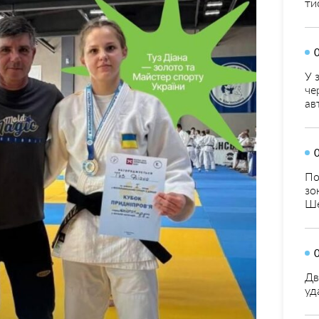
ти
У 
че
ав
По
зо
Ше
Дв
уд