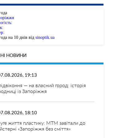
года
поріжжя
огість:
к:
ер:
ода на 10 днів від
sinoptik.ua
НІ НОВИНИ
07.08.2026, 19:13
 підвіконня — на власний город: історія
родниці із Запоріжжя
07.08.2026, 18:10
уге життя пластику: МТМ завітали до
йстерні «Запоріжжя без сміття»