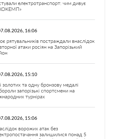
стували електротранспорт: чим дивує
КОКЕМП»
07.08.2026, 16:06
оє рятувальників постраждали внаслідок
вторної атаки росіян на Запорізький
йон
07.08.2026, 15:10
і золотих та одну бронзову медалі
бороли запорізькі спортсмени на
жнародних турнірах
07.08.2026, 15:06
аслідок ворожих атак без
ектропостачання залишилися понад 5