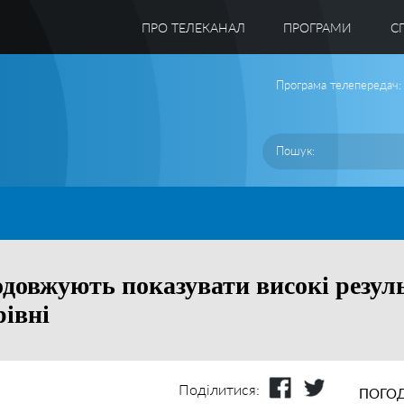
ПРО ТЕЛЕКАНАЛ
ПРОГРАМИ
C
Програма телепередач:
одовжують показувати високі резуль
рівні
Поділитися:
ПОГОД