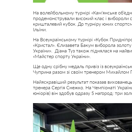
На волейбольному турнірі «Кам’янське об’є
продемонстрували високий клас і вибороли с
кришталевий кубок. До турніру юних спортс
Ільїни.
На Всеукраїнському турнірі «Кубок Придніп
«Кристал». Єлизавета Бакум виборола золот
України». Діана Туз також піднялася на найв
«Майстер спорту України».
Ще одну срібну медаль привіз із всеукраїнськ
Чуприна разом зі своїм тренером Михайлом 
Найяскравіший результат показав вихованец
тренера Сергія Снежко. На Чемпіонаті України
юніорів) він здобув одразу 5 нагород: три зол