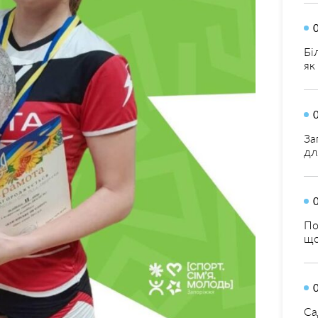
Бі
як
За
дл
По
що
Са