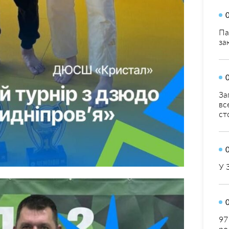
Па
за
За
вс
ст
У 
97
ро