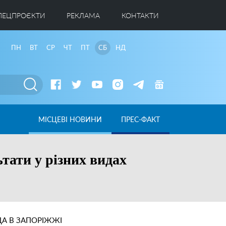
ПЕЦПРОЄКТИ
РЕКЛАМА
КОНТАКТИ
ПН
ВТ
СР
ЧТ
ПТ
СБ
НД
МІСЦЕВІ НОВИНИ
ПРЕС-ФАКТ
тати у різних видах
А В ЗАПОРІЖЖІ