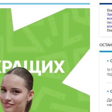
По
За
вол
тис
віт
Пог
ОСТАН
Із
го
Др
ма