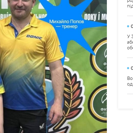
пі
У 
аб
об
Во
од