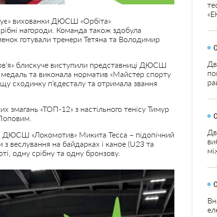
те
«Е
днує» вихованки ДЮСШ «Орбіта»
рібні нагороди. Команда також здобула
менок готували тренери Тетяна та Володимир
Дв
ров’я» блискуче виступили представниці ДЮСШ
по
у медаль та виконала норматив «Майстер спорту
ра
ищу сходинку п’єдесталу та отримала звання
их змагань «ТОП-12» з настільного тенісу Тимур
Поповим.
Дв
ь ДЮСШ «Локомотив» Микита Тесса – підопічний
ви
 з веслування на байдарках і каное (U23 та
мі
оті, одну срібну та одну бронзову.
Вн
ел