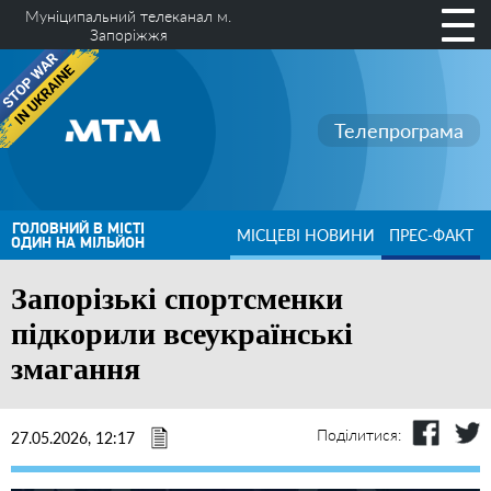
Муніципальний телеканал м.
Запоріжжя
Телепрограма
ГОЛОВНИЙ В МІСТІ
МІСЦЕВІ НОВИНИ
ПРЕС-ФАКТ
ОДИН НА МІЛЬЙОН
Запорізькі спортсменки
підкорили всеукраїнські
змагання
Поділитися:
27.05.2026, 12:17