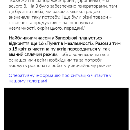
100% життя. Запоріжжя» Ірина Дорошенко, – їх
всього 8. На 3 було забезпечено генераторами, там
де була потреба, ми разом з міської радою
визначали таку потребу. І ще були різні товари –
гігієнічні та продуктові – на інші пункти
незламності, окрім цього, передані.”
Найближчим часом у Запоріжжі планується
відкриття ще 16 «Пунктів Незламності». Разом з тим
з 15 квітня частина пунктів переводиться у так
званий сплячий режим.
Тобто вони залишаться
оснащеними всім необхідним та за потреби
зможуть розпочати роботу у звичайному режимі.
Оперативну інформацію про ситуацію читайте у
нашому телеграмі