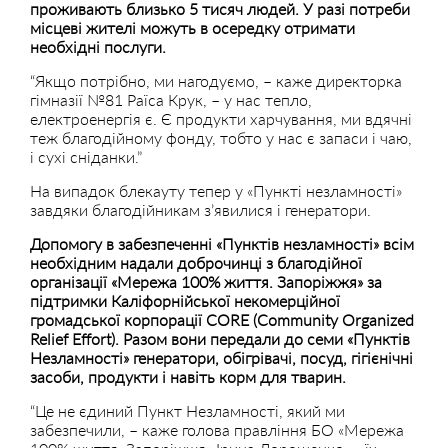
проживають близько 5 тисяч людей. У разі потреби
місцеві жителі можуть в осередку отримати
необхідні послуги.
“Якщо потрібно, ми нагодуємо, – каже директорка
гімназії №81 Раїса Крук, – у нас тепло,
електроенергія є. Є продукти харчування, ми вдячні
теж благодійному фонду, тобто у нас є запаси і чаю,
і сухі сніданки.”
На випадок блекауту тепер у «Пункті незламності»
завдяки благодійникам з’явилися і генератори.
Допомогу в забезпеченні «Пунктів незламності» всім
необхідним надали доброчинці з благодійної
організації «Мережа 100% життя. Запоріжжя» за
підтримки Каліфорнійської некомерційної
громадської корпорації CORE (Community Organized
Relief Effort). Разом вони передали до семи «Пунктів
Незламності» генератори, обігрівачі, посуд, гігієнічні
засоби, продукти і навіть корм для тварин.
“Це не єдиний Пункт Незламності, який ми
забезпечили, – каже голова правління БО «Мережа