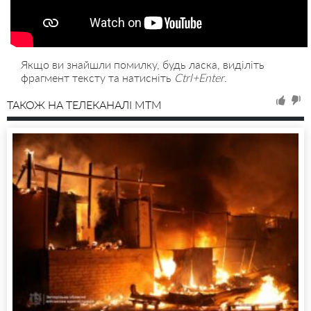
Якщо ви знайшли помилку, будь ласка, виділіть
фрагмент тексту та натисніть
Ctrl+Enter
.
ТАКОЖ НА ТЕЛЕКАНАЛІ MTM