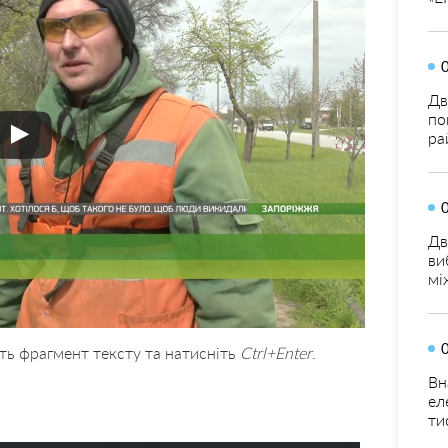
Дв
по
ра
Дв
ви
мі
ть фрагмент тексту та натисніть
Ctrl+Enter
.
Вн
ел
ти