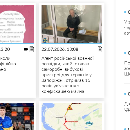
У 
че
ав
13:20
22.07.2026, 13:08
школи
Агент російської воєнної
По
фіційно
розвідки, який готував
зо
ано
саморобні вибухові
Ше
пристрої для терактів у
Запоріжжі, отримав 15
років ув’язнення з
конфіскацією майна
Дв
уд