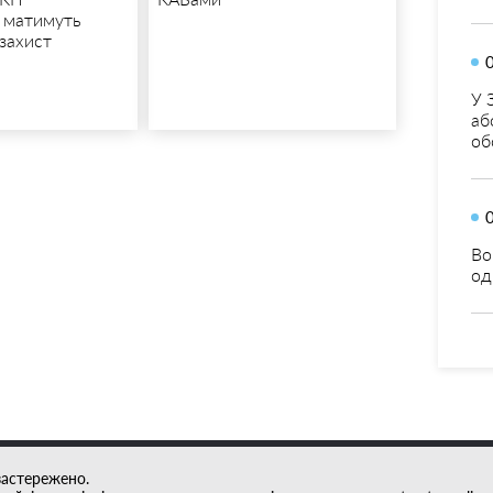
 матимуть
захист
У 
аб
об
Во
од
застережено.