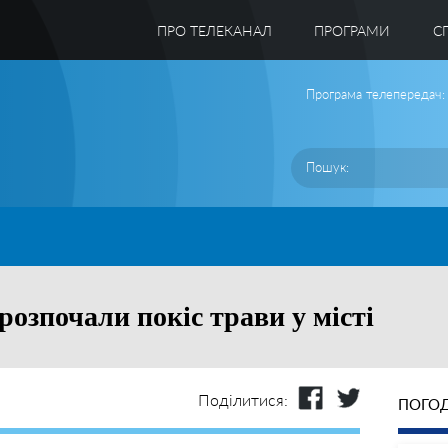
ПРО ТЕЛЕКАНАЛ
ПРОГРАМИ
C
Програма телепередач:
озпочали покіс трави у місті
Поділитися:
ПОГОД