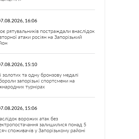
07.08.2026, 16:06
оє рятувальників постраждали внаслідок
вторної атаки росіян на Запорізький
йон
07.08.2026, 15:10
і золотих та одну бронзову медалі
бороли запорізькі спортсмени на
жнародних турнірах
07.08.2026, 15:06
аслідок ворожих атак без
ектропостачання залишилися понад 5
сяч споживачів у Запорізькому районі