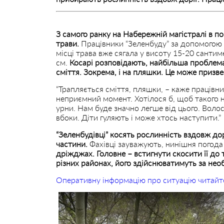
З самого ранку на Набережній магістралі в по
трави.
Працівники “Зеленбуду” за допомогою 
місці трава вже сягала у висоту 15-20 санти
см.
Косарі розповідають, найбільша проблем
сміття. Зокрема, і на пляшки. Це може призв
“Трапляється сміття, пляшки, – каже працівн
неприємний момент. Хотілося б, щоб такого 
урни. Нам буде значно легше від цього. Воло
вбоки. Діти гуляють і може хтось наступити.”
“Зеленбудівці” косять рослинність вздовж до
частини.
Фахівці зауважують, нинішня погода
дріжджах. Головне – встигнути скосити її до 
різних районах, його здійснюватимуть за необ
Оперативну інформацію про ситуацію читайт