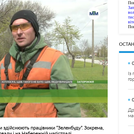
По
За
вол
тис
віт
Пог
ОСТАН
Із
го
Др
ма
ти здійснюють працівники “Зеленбуду”. Зокрема,
вали і на Набережній магістралі.