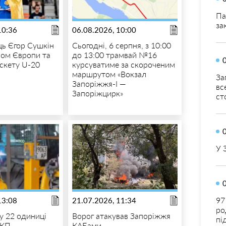
Па
за
10:36
06.08.2026, 10:00
ь Єгор Сушкін
Сьогодні, 6 серпня, з 10:00
ном Європи та
до 13:00 трамвай №16
скету U-20
курсуватиме за скороченим
маршрутом «Вокзал
За
Запоріжжя-I —
вс
Запоріжцирк»
ст
У 
97
13:08
21.07.2026, 11:34
ро
у 22 одиниці
Ворог атакував Запоріжжя
пі
 КП
КАБами