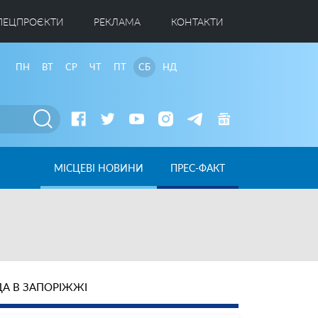
ПЕЦПРОЄКТИ
РЕКЛАМА
КОНТАКТИ
ПН
ВТ
СР
ЧТ
ПТ
СБ
НД
МІСЦЕВІ НОВИНИ
ПРЕС-ФАКТ
А В ЗАПОРІЖЖІ