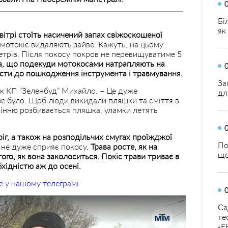
Бі
як
вітрі стоїть насичений запах свіжоскошеної
мотокіс видаляють зайве. Кажуть, на цьому
метрів. Після покосу покров не перевищуватиме 5
а, що подекуди мотокосами натрапляють на
ести до пошкодження інструмента і травмування.
За
ик КП “Зеленбуд” Михайло. – Це дуже
дл
не було. Щоб люди викидали пляшки та сміття в
сінню розбивається пляшка, уламки летять
ріг, а також на розподільчих смугах проїжджої
По
 не дуже сприяє покосу.
Трава росте, як на
що
того, як вона заколоситься. Покіс трави триває в
хідністю аж до осені.
е у нашому телеграмі
Са
те
«Е