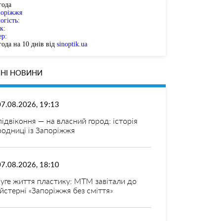
года
поріжжя
огість:
к:
ер:
ода на 10 днів від
sinoptik.ua
НІ НОВИНИ
07.08.2026, 19:13
 підвіконня — на власний город: історія
родниці із Запоріжжя
07.08.2026, 18:10
уге життя пластику: МТМ завітали до
йстерні «Запоріжжя без сміття»