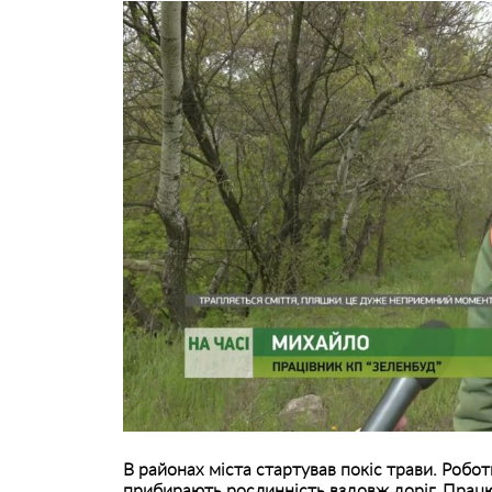
В районах міста стартував покіс трави. Робо
прибирають рослинність вздовж доріг. Працю