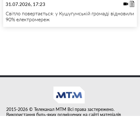
31.07.2026, 17:23
Світло повертається: у Кушугумській громаді відновили
90% електромереж
2015-2026 © Телеканал MTM Всі права застережено.
Використання будь-яких розміщених на сайті матеріалів
дозволено за умови гіперпосилання на tvmtm.online.
Інформацію, публіковану в рубриці "Прес-факт", розміщено на
правах реклами.