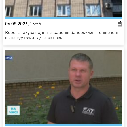
06.08.2026, 15:56
Ворог атакував один із районів Запоріжжя. Понівечені
вікна гуртожитку та автівки