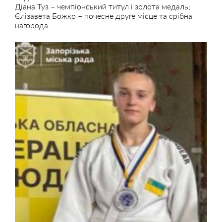
Діана Туз – чемпіонський титул і золота медаль;
Єлізавета Божко – почесне друге місце та срібна
нагорода.