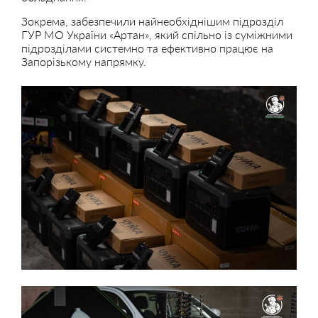
Зокрема, забезпечили найнеобхіднішим підрозділ
ГУР МО України «Артан», який спільно із суміжними
підрозділами системно та ефективно працює на
Запорізькому напрямку.