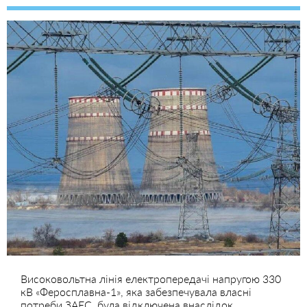
Високовольтна лінія електропередачі напругою 330
кВ «Феросплавна-1», яка забезпечувала власні
потреби ЗАЕС, була відключена внаслідок