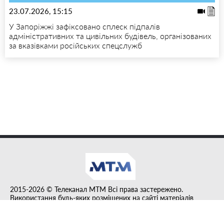
23.07.2026, 15:15
У Запоріжжі зафіксовано сплеск підпалів
адміністративних та цивільних будівель, організованих
за вказівками російських спецслужб
2015-2026 © Телеканал MTM Всі права застережено.
Використання будь-яких розміщених на сайті матеріалів
дозволено за умови гіперпосилання на tvmtm.online.
Інформацію, публіковану в рубриці "Прес-факт", розміщено на
правах реклами.