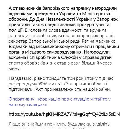
А от захисників Запорізького напрямку нагородили
відзнаками президента України та Міністерства
оборони. До Дня Незалежності України у Запоріжжі
привітали також представників прокуратури та
поліції.
Висловила слова вдячності та вручила
нагороди співробітникам правоохоронних органів
секретар Запорізької міської ради Регіна Харченко.
Відзнаки від міськвиконкому отримали і працівники
органів місцевого самоврядування. Нагородили
зокрема і співробітників Служби у справах дітей,
спектр обов’язків яких став в рази більший через
війну.
Нагадаємо, рівно тридцять три роки тому під час
референдуму 90% жителів Запорізької області
підтримали Акт про незалежність нашої країни.
Оперативну інформацію про ситуацію читайте у
нашому телеграмі
https://youtu.be/hgKN4IRZA7Y?si=gGqfYQ42tiLx5sDN
Якщо ви знайшли помилку, будь ласка, виділіть