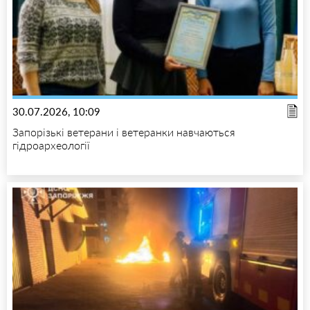
30.07.2026, 10:09
Запорізькі ветерани і ветеранки навчаються
гідроархеології