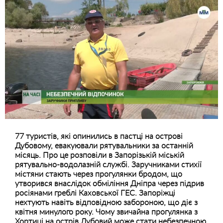
77 туристів, які опинились в пастці на острові
Дубовому, евакуювали рятувальники за останній
місяць. Про це розповіли в Запорізькій міській
рятувально-водолазній службі. Заручниками стихії
містяни стають через прогулянки бродом, що
утворився внаслідок обміління Дніпра через підрив
росіянами греблі Каховської ГЕС. Запоріжці
нехтують навіть відповідною забороною, що діє з
квітня минулого року. Чому звичайна прогулянка з
Хортиці на острів Дубовий може стати небезпечною