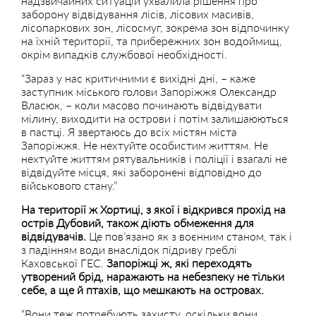
надзвичайних ситуацій ухвалила рішення про
заборону відвідування лісів, лісових масивів,
лісопаркових зон, лісосмуг, зокрема зон відпочинку
на їхній території, та прибережних зон водоймищ,
окрім випадків службової необхідності.
“Зараз у нас критичними є вихідні дні, – каже
заступник міського голови Запоріжжя Олександр
Власюк, – коли масово починають відвідувати
мілину, виходити на острови і потім залишаюються
в пастці. Я звертаюсь до всіх містян міста
Запоріжжя. Не нехтуйте особистим життям. Не
нехтуйте життям рятувальників і поліції і взагалі не
відвідуйте місця, які заборонені відповідно до
військового стану.”
На території ж Хортиці, з якої і відкрився прохід на
острів Дубовий, також діють обмеження для
відвідувачів.
Це пов’язано як з воєнним станом, так і
з падінням води внаслідок підриву греблі
Каховської ГЕС.
Запоріжці ж, які переходять
утворений брід, наражають на небезпеку не тільки
себе, а ще й птахів, що мешкають на островах.
“Вони теж потребують захисту, оскільки вони