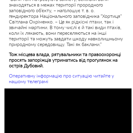
знаходяться в межах території прородного
заповідного об’єкту, – наголошує т. в. о.
гендиректора Національного заповідника “Хортиця”
Світлана Охріменко. – Це як рідкісні птахи, так і
звичайні мартини. В тому числі є й такі види птахів,
коли їх лякають, вони переселяються на інші
території та можуть завдати шкоду навколишньому
природному середовищу. Такі як баклани.”
Тож місцева влада, рятувальники та правоохоронці
просять запоріжців утриматись від прогулянок на
острів Дубовий.
Оперативну інформацію про ситуацію читайте у
нашому телеграмі