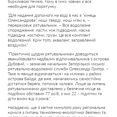
бурхливою течією, тому в їхніх човнах є все
необхідне для порятунку.
“Для надання допомоги на воді в нас є “кінець
Олександрова”, ноші тверді, ноші м’які є, –
перераховує рятувальник. – Все водолазне
спорядження: ласти, ніж підводний, маска
підводна, костюми, грузи. Це все комплект
водолазний. Крім того, акваланг, заправлений
воздухом.”
“Практично щодня рятувальникам доводиться
евакуйовувати недбалих відпочивальників з острова
Дубовий, – зазначає начальник Запорізької міської
рятувально-водолазної служби Олександр Григор. –
Таке ж явище відзначається і на мілинах у районі
острова Байда, де вже, намагаючись самостійно
дістатися берега, потонув чоловік. Лише за липень
рятувальниками доставлено у безпечне місце за
подібних обставин 77 осіб, з них 22 – підлітки та
діти віком від 4 років.”
Нагадаємо, ще 4 квітня минулого року регіональна
комісія з питань техногенно-екологічної безпеки та