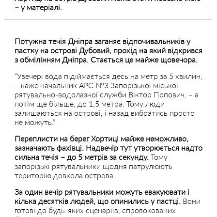
– у матеріалі.
Потужна течія Дніпра заганяє відпочивальників у
пастку на острові Дубовий, прохід на який відкрився
з обмілінням Дніпра. Стається це майже щовечора.
“Увечері вода підіймається десь на метр за 5 хвилин,
– каже начальник АРС №3 Запорізької міської
рятувально-водолазної служби Віктор Попович, – а
потім ще більше, до 1,5 метра. Тому люди
залишаються на острові, і назад вибратись просто
не можуть.”
Переплисти на берег Хортиці майже неможливо,
зазначають фахівці. Надвечір тут утворюється надто
сильна течія – до 5 метрів за секунду.
Тому
запорізькі рятувальники щодня патрулюють
територію довкола острова.
За один вечір рятувальники можуть евакуювати і
кілька десятків людей, що опинились у пастці.
Вони
готові до будь-яких сценаріїв, спровокованих