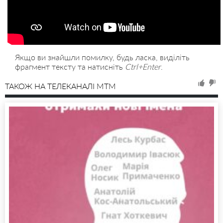
Якщо ви знайшли помилку, будь ласка, виділіть
фрагмент тексту та натисніть
Ctrl+Enter
.
ТАКОЖ НА ТЕЛЕКАНАЛІ MTM