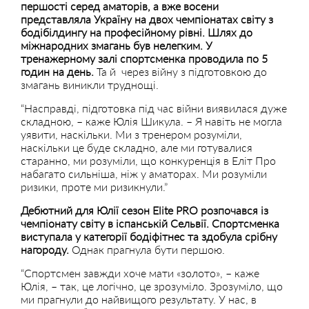
першості серед аматорів, а вже восени
представляла Україну на двох чемпіонатах світу з
бодібілдингу на професійному рівні. Шлях до
міжнародних змагань був нелегким. У
тренажерному залі спортсменка проводила по 5
годин на день.
Та й через війну з підготовкою до
змагань виникли труднощі.
“Насправді, підготовка під час війни виявилася дуже
складною, – каже Юлія Шикула. – Я навіть не могла
уявити, наскільки. Ми з тренером розуміли,
наскільки це буде складно, але ми готувалися
старанно, ми розуміли, що конкуренція в Еліт Про
набагато сильніша, ніж у аматорах. Ми розуміли
ризики, проте ми ризикнули.”
Дебютний для Юлії сезон Elite PRO розпочався із
чемпіонату світу в іспанській Сельвії. Спортсменка
виступала у категорії бодіфітнес та здобула срібну
нагороду.
Однак прагнула бути першою.
“Спортсмен завжди хоче мати «золото», – каже
Юлія, – так, це логічно, це зрозуміло. Зрозуміло, що
ми прагнули до найвищого результату. У нас, в