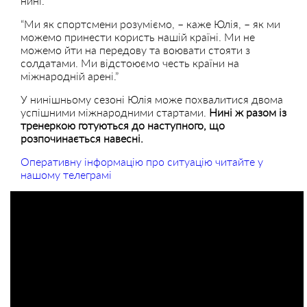
нині.
“Ми як спортсмени розуміємо, – каже Юлія, – як ми
можемо принести користь нашій країні. Ми не
можемо йти на передову та воювати стояти з
солдатами. Ми відстоюємо честь країни на
міжнародній арені.”
У нинішньому сезоні Юлія може похвалитися двома
успішними міжнародними стартами.
Нині ж разом із
тренеркою готуються до наступного, що
розпочинається навесні.
Оперативну інформацію про ситуацію читайте у
нашому телеграмі