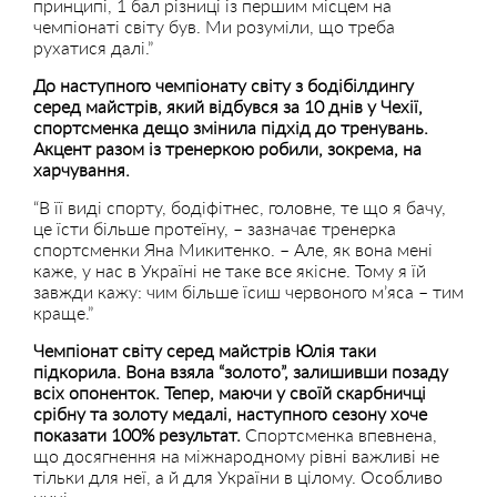
принципі, 1 бал різниці із першим місцем на
чемпіонаті світу був. Ми розуміли, що треба
рухатися далі.”
До наступного чемпіонату світу з бодібілдингу
серед майстрів, який відбувся за 10 днів у Чехії,
спортсменка дещо змінила підхід до тренувань.
Акцент разом із тренеркою робили, зокрема, на
харчування.
“В її виді спорту, бодіфітнес, головне, те що я бачу,
це їсти більше протеїну, – зазначає тренерка
спортсменки Яна Микитенко. – Але, як вона мені
каже, у нас в Україні не таке все якісне. Тому я їй
завжди кажу: чим більше їсиш червоного м’яса – тим
краще.”
Чемпіонат світу серед майстрів Юлія таки
підкорила. Вона взяла “золото”, залишивши позаду
всіх опоненток. Тепер, маючи у своїй скарбничці
срібну та золоту медалі, наступного сезону хоче
показати 100% результат.
Спортсменка впевнена,
що досягнення на міжнародному рівні важливі не
тільки для неї, а й для України в цілому. Особливо