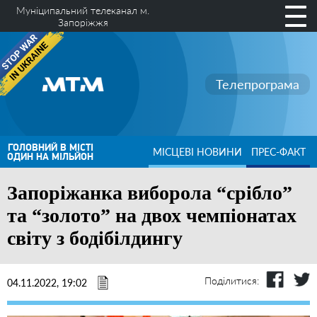
Муніципальний телеканал м.
Запоріжжя
Телепрограма
ГОЛОВНИЙ В МІСТІ
МІСЦЕВІ НОВИНИ
ПРЕС-ФАКТ
ОДИН НА МІЛЬЙОН
Запоріжанка виборола “срібло”
та “золото” на двох чемпіонатах
світу з бодібілдингу
Поділитися:
04.11.2022, 19:02