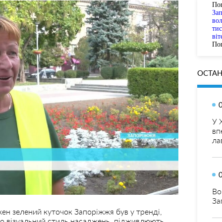
По
За
вол
тис
віт
Пог
ОСТАН
У 
вп
ла
Во
За
ен зелений куточок Запоріжжя був у тренді,
ро візуальний стиль насаджень, підживлюють