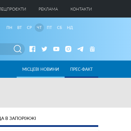
ПЕЦПРОЄКТИ
РЕКЛАМА
КОНТАКТИ
ПН
ВТ
СР
ЧТ
ПТ
СБ
НД
МІСЦЕВІ НОВИНИ
ПРЕС-ФАКТ
А В ЗАПОРІЖЖІ