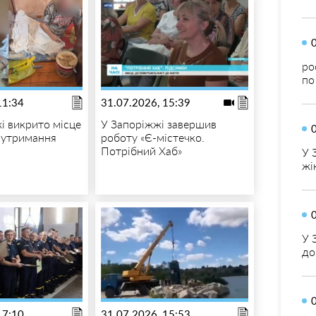
ро
по
11:34
31.07.2026, 15:39
і викрито місце
У Запоріжжі завершив
 утримання
роботу «Є-містечко.
й
Потрібний Хаб»
У 
жі
У 
до
17:10
31.07.2026, 15:53