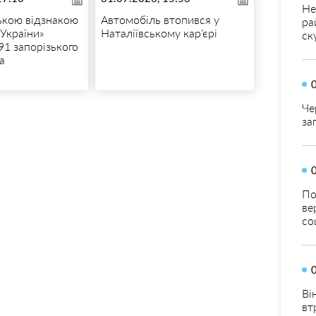
Не
ькою відзнакою
Автомобіль втопився у
ра
 України»
Наталіївському кар’єрі
ск
91 запорізького
а
Че
за
По
ве
со
Ві
вт