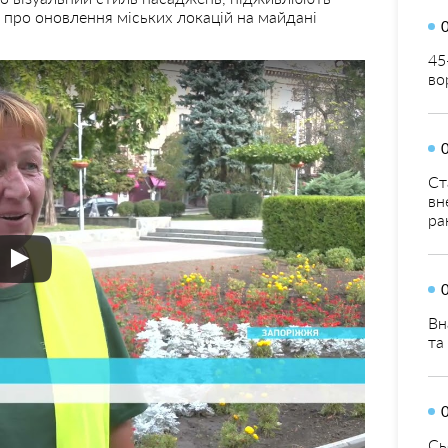
про оновлення міських локацій на майдані
45
во
Ст
вн
ра
Вн
та
Сь