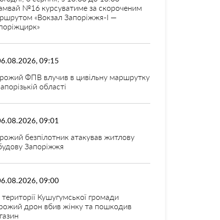
амвай №16 курсуватиме за скороченим
ршрутом «Вокзал Запоріжжя-I —
поріжцирк»
06.08.2026, 09:15
рожий ФПВ влучив в цивільну маршрутку
Запорізькій області
06.08.2026, 09:01
рожий безпілотник атакував житлову
будову Запоріжжя
06.08.2026, 09:00
 території Кушугумської громади
рожий дрон вбив жінку та пошкодив
газин