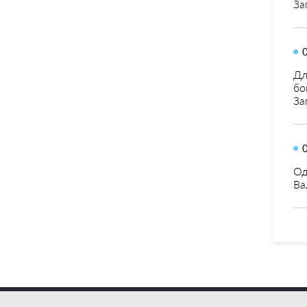
За
Дл
бо
За
Од
Ва