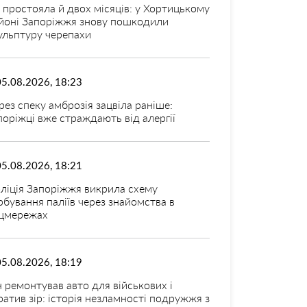
 простояла й двох місяців: у Хортицькому
йоні Запоріжжя знову пошкодили
ульптуру черепахи
05.08.2026, 18:23
рез спеку амброзія зацвіла раніше:
поріжці вже страждають від алергії
05.08.2026, 18:21
ліція Запоріжжя викрила схему
рбування паліїв через знайомства в
цмережах
05.08.2026, 18:19
н ремонтував авто для військових і
ратив зір: історія незламності подружжя з