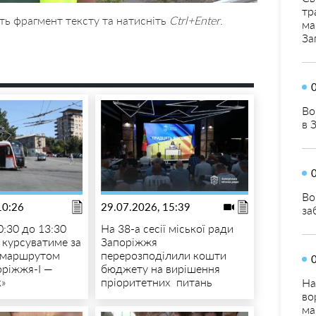
тр
ть фрагмент тексту та натисніть
Ctrl+Enter
.
ма
За
Во
в 
Во
10:26
29.07.2026, 15:39
за
0:30 до 13:30
На 38-а сесії міської ради
курсуватиме за
Запоріжжя
 маршрутом
перерозподілили кошти
оріжжя-I —
бюджету на вирішення
»
пріоритетних питань
На
во
ма