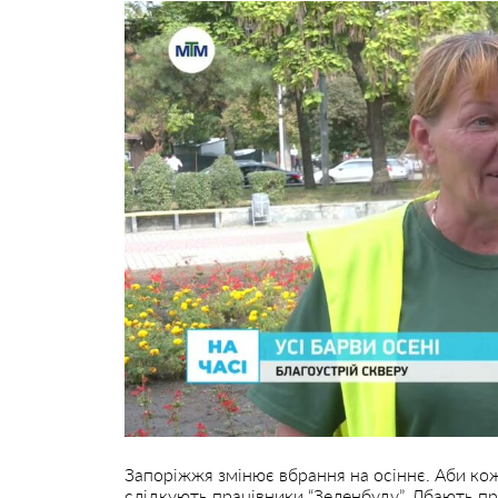
Запоріжжя змінює вбрання на осіннє. Аби кож
слідкують працівники “Зеленбуду”. Дбають п