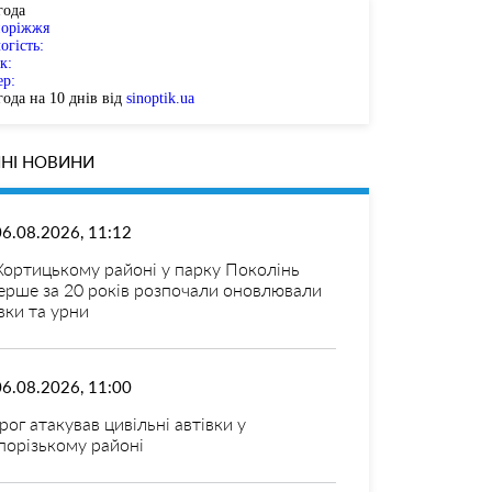
года
поріжжя
огість:
к:
ер:
ода на 10 днів від
sinoptik.ua
НІ НОВИНИ
06.08.2026, 11:12
Хортицькому районі у парку Поколінь
ерше за 20 років розпочали оновлювали
вки та урни
06.08.2026, 11:00
рог атакував цивільні автівки у
порізькому районі