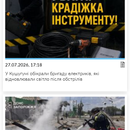
27.07.2026, 17:18
У Кушугумі обікрали бригаду електриків, які
відновлювали світло після обстрілів