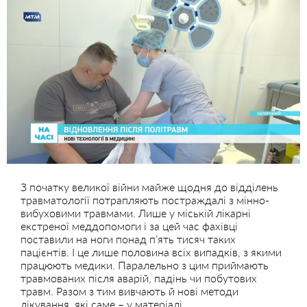
З початку великої війни майже щодня до відділень
травматології потрапляють постраждалі з мінно-
вибуховими травмами. Лише у міській лікарні
екстреної меддопомоги і за цей час фахівці
поставили на ноги понад п’ять тисяч таких
пацієнтів. І це лише половина всіх випадків, з якими
працюють медики. Паралельно з цим приймають
травмованих після аварій, падінь чи побутових
травм. Разом з тим вивчають й нові методи
лікування, які саме – у матеріалі.