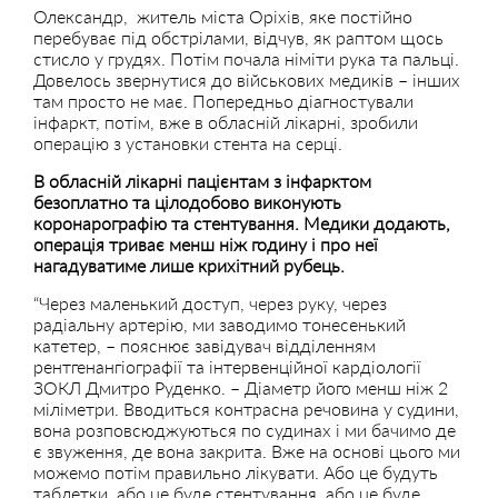
Олександр, житель міста Оріхів, яке постійно
перебуває під обстрілами, відчув, як раптом щось
стисло у грудях. Потім почала німіти рука та пальці.
Довелось звернутися до військових медиків – інших
там просто не має. Попередньо діагностували
інфаркт, потім, вже в обласній лікарні, зробили
операцію з установки стента на серці.
В обласній лікарні пацієнтам з інфарктом
безоплатно та цілодобово виконують
коронарографію та стентування. Медики додають,
операція триває менш ніж годину і про неї
нагадуватиме лише крихітний рубець.
“Через маленький доступ, через руку, через
радіальну артерію, ми заводимо тонесенький
катетер, – пояснює завідувач відділенням
рентгенангіографії та інтервенційної кардіології
ЗОКЛ Дмитро Руденко. – Діаметр його менш ніж 2
міліметри. Вводиться контрасна речовина у судини,
вона розповсюджуються по судинах і ми бачимо де
є звуження, де вона закрита. Вже на основі цього ми
можемо потім правильно лікувати. Або це будуть
таблетки, або це буде стентування, або це буде