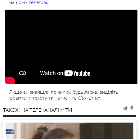
нашому телеграмі
Якщо ви знайшли помилку, будь ласка, виділіть
фрагмент тексту та натисніть
Ctrl+Enter
.
ТАКОЖ НА ТЕЛЕКАНАЛІ MTM