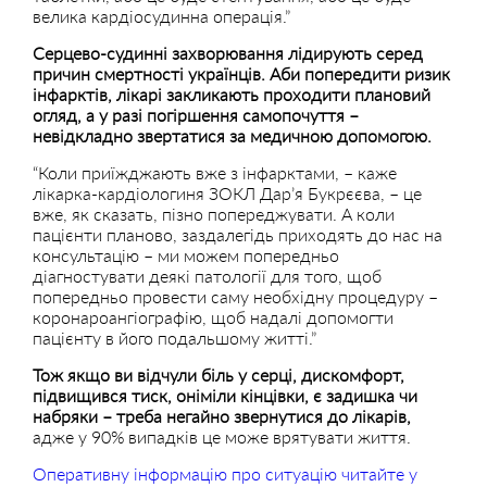
велика кардіосудинна операція.”
Серцево-судинні захворювання лідирують серед
причин смертності українців. Аби попередити ризик
інфарктів, лікарі закликають проходити плановий
огляд, а у разі погіршення самопочуття –
невідкладно звертатися за медичною допомогою.
“Коли приїжджають вже з інфарктами, – каже
лікарка-кардіологиня ЗОКЛ Дар’я Букрєєва, – це
вже, як сказать, пізно попереджувати. А коли
пацієнти планово, заздалегідь приходять до нас на
консультацію – ми можем попередньо
діагностувати деякі патології для того, щоб
попередньо провести саму необхідну процедуру –
коронароангіографію, щоб надалі допомогти
пацієнту в його подальшому житті.”
Тож якщо ви відчули біль у серці, дискомфорт,
підвищився тиск, оніміли кінцівки, є задишка чи
набряки – треба негайно звернутися до лікарів,
адже у 90% випадків це може врятувати життя.
Оперативну інформацію про ситуацію читайте у