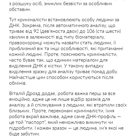
з розшуку осіб, зниклих безвісти за особливих
обставин.
Тут криміналісти встановлюють особу людини за
ДНК. Зокрема, після автоматичного аналізу, що
триває від 92 (дев’яноста двох) до 106 (ста шести)
хвилин в залежності від типу біоматеріалу,
правоохоронці можуть назвати стать людини, її
приблизний вік та інші особливості, які притаманні
кожній людині. Проте, пояснюють криміналісти,
часто буває так, що єдиним матеріалом для
виділення ДНК є кістки. У такому випадку
виділення зразку для аналізу триває понад добу.
Найчастіше цим способом користуються після
обмінів.
Віталій Дрозд додає, робота важка перш за все
емоційно, адже це не лише відбір зразків для
аналізу, а й спілкування з людьми, які втратили своїх
близьких. Проте, переконані криміналісти, їхня
робота вкрай важлива, адже саме ДНК-профіль —
це той “паспорт”, який неможливо викинути чи
підробити. І кожен зразок — це людина, ім’я якої не
буде забутим.