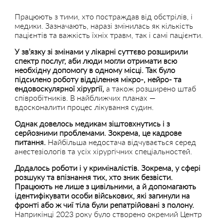
Працюють з тими, хто постраждав від обстрілів, і
медики. Зазначають, наразі змінилась як кількість
пацієнтів та важкість їхніх травм, так і самі пацієнти.
У зв’язку зі змінами у лікарні суттєво розширили
спектр послуг, аби люди могли отримати всю
необхідну допомогу в одному місці. Так було
підсилено роботу відділення мікро-, нейро- та
ендовоскулярної хірургії,
а також розширено штаб
співробітників. В найближчих планах —
вдосконалити процес лікування судин.
Однак довелось медикам зіштовхнутись і з
серйозними проблемами. Зокрема, це кадрове
питання.
Найбільша недостача відчувається серед
анестезіологів та усіх хірургічних спеціальностей.
Додалось роботи і у криміналістів. Зокрема, у сфері
розшуку та впізнання тих, хто зник безвісти.
Працюють не лише з цивільними, а й допомагають
ідентифікувати особи військових, які загинули на
фронті або ж чиї тіла були репатрійовані з полону.
Наприкінці 2023 року було створено окремий Центр