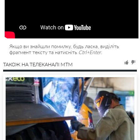
Якщо ви знайшли помилку, будь ласка, виділіть
фрагмент тексту та натисніть
Ctrl+Enter
.
ТАКОЖ НА ТЕЛЕКАНАЛІ MTM