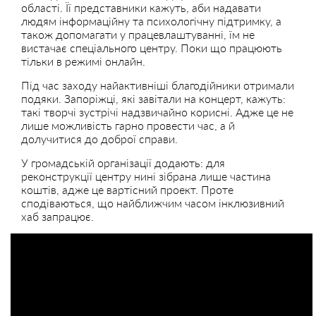
області. Її представники кажуть, аби надавати
людям інформаційну та психологічну підтримку, а
також допомагати у працевлаштуванні, їм не
вистачає спеціального центру. Поки що працюють
тільки в режимі онлайн.
Під час заходу найактивніші благодійники отримали
подяки. Запоріжці, які завітали на концерт, кажуть:
такі творчі зустрічі надзвичайно корисні. Адже це не
лише можливість гарно провести час, а й
долучитися до доброї справи.
У громадській організації додають: для
реконструкції центру нині зібрана лише частина
коштів, адже це вартісний проект. Проте
сподіваються, що найближчим часом інклюзивний
хаб запрацює.