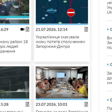
ув
Ук
Uk
16:29
21.07.2026, 12:14
Укрзалізниця скасувала
Ви
кому районі 18
низку потягів сполученням
За
еро людей
Запоріжжя-Дніпро
по
оранення
За
др
си
15:28
23.07.2026, 10:01
По
ни поранені
Громадська рада Запоріжжя