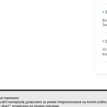
Во
За
45
во
застережено.
айті матеріалів дозволено за умови гіперпосилання на tvmtm.online.
с-факт", розміщено на правах реклами.