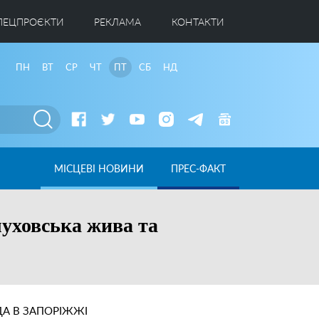
ПЕЦПРОЄКТИ
РЕКЛАМА
КОНТАКТИ
ПН
ВТ
СР
ЧТ
ПТ
СБ
НД
МІСЦЕВІ НОВИНИ
ПРЕС-ФАКТ
луховська жива та
А В ЗАПОРІЖЖІ