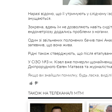
Наразі відомо, що її утримують у слідчому із
знущаються.
Зокрема, вдень їм не дозволяють навіть сидіт
ендометріозу додались проблеми з ногами.
Один зі звільнених полонених бачив пані Анаст
запевнив, що вона жива.
Рідні також стверджують, що після етапуван
У СІЗО №3 м. Кізел вже померли щонайменше
Дніпрорудного Євген Матвєєв та журналістка
Якщо ви знайшли помилку, будь ласка, виділі
ТАКОЖ НА ТЕЛЕКАНАЛІ MTM