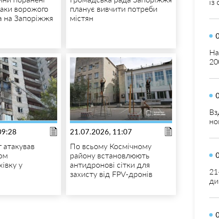
із
таки ворожого
планує вивчити потреби
а на Запоріжжя
містян
На
20
Вз
но
09:28
21.07.2026, 11:07
г атакував
По всьому Космічному
ом
району встановлюють
хівку у
антидронові сітки для
21
захисту від FPV-дронів
ди