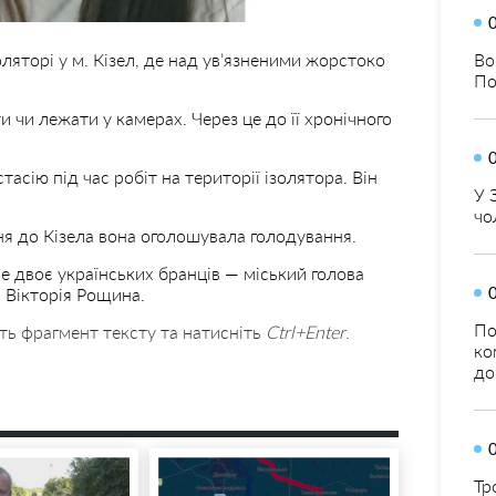
Во
оляторі у м. Кізел, де над ув’язненими жорстоко
По
и чи лежати у камерах. Через це до її хронічного
асію під час робіт на території ізолятора. Він
У 
чо
ня до Кізела вона оголошувала голодування.
 двоє українських бранців — міський голова
 Вікторія Рощина.
По
ть фрагмент тексту та натисніть
Ctrl+Enter
.
ко
до
Тр