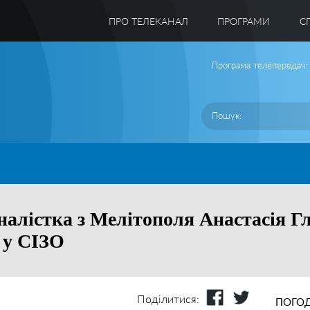
ПРО ТЕЛЕКАНАЛ
ПРОГРАМИ
C
Програма телепередач:
алістка з Мелітополя Анастасія Г
 у СІЗО
Поділитися:
ПОГОД