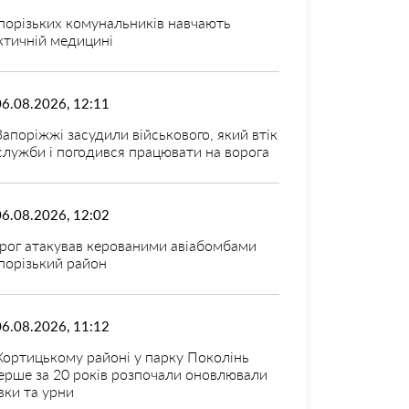
порізьких комунальників навчають
ктичній медицині
06.08.2026, 12:11
Запоріжжі засудили військового, який втік
 служби і погодився працювати на ворога
06.08.2026, 12:02
рог атакував керованими авіабомбами
порізький район
06.08.2026, 11:12
Хортицькому районі у парку Поколінь
ерше за 20 років розпочали оновлювали
вки та урни