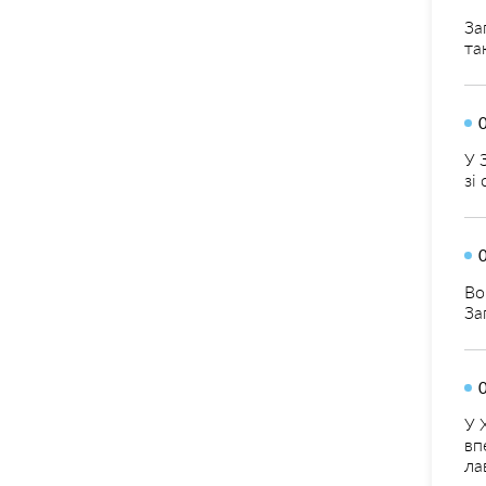
За
та
У 
зі
Во
За
У 
вп
ла