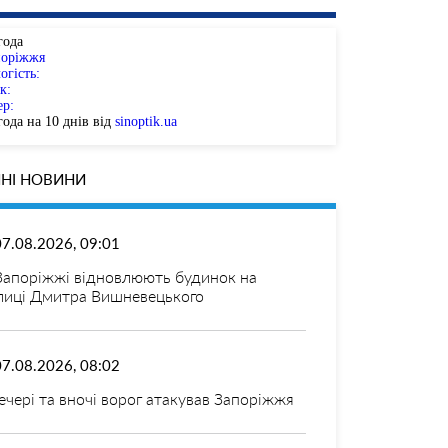
года
поріжжя
огість:
к:
ер:
ода на 10 днів від
sinoptik.ua
НІ НОВИНИ
07.08.2026, 09:01
Запоріжжі відновлюють будинок на
лиці Дмитра Вишневецького
07.08.2026, 08:02
ечері та вночі ворог атакував Запоріжжя