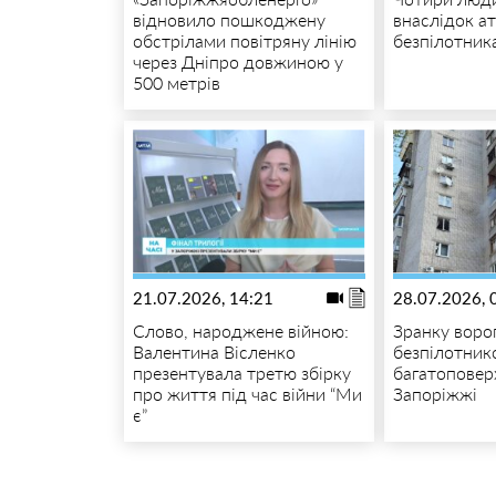
відновило пошкоджену
внаслідок а
обстрілами повітряну лінію
безпілотник
через Дніпро довжиною у
500 метрів
21.07.2026, 14:21
28.07.2026, 
Слово, народжене війною:
Зранку воро
Валентина Вісленко
безпілотник
презентувала третю збірку
багатоповер
про життя під час війни “Ми
Запоріжжі
є”