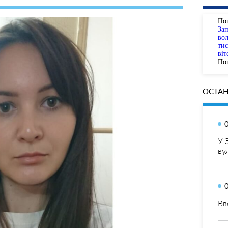
По
За
вол
тис
віт
Пог
ОСТАН
У 
ву
Вв