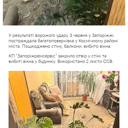
У результаті ворожого удару 3 червня у Запоріжжі
постраждала багатоповерхівка у Космічному районі
міста. Пошкоджено стіну, балкони, вибито вікна.
КП “Запоріжремсервіс” закрило отвір у стіні та
вибиті вікна у будинку. Використано 2 листи OSB.