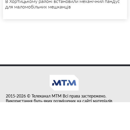
В Хортицькому районі встановили механічний пандус
для маломобільних мешканців
2015-2026 © Телеканал MTM Всі права застережено.
Використання будь-яких розміщених на сайті матеріалів
дозволено за умови гіперпосилання на tvmtm.online.
Інформацію, публіковану в рубриці "Прес-факт", розміщено на
правах реклами.
Created by DL agency