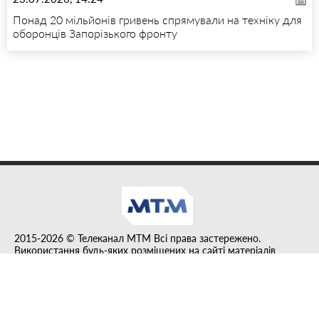
Понад 20 мільйонів гривень спрямували на техніку для
оборонців Запорізького фронту
2015-2026 © Телеканал MTM Всі права застережено.
Використання будь-яких розміщених на сайті матеріалів
дозволено за умови гіперпосилання на tvmtm.online.
Інформацію, публіковану в рубриці "Прес-факт", розміщено на
правах реклами.
Created by DL agency