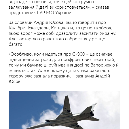
відтоді, як і почався, хоче цей інструмент
залякування й далі використовується», – сказав
представник ГУР МО України.
За словами Андрія Юсова, якщо говорити про
Калібри, Іскандери, Кинджали, то це не та зброя,
якою ворог може собі дозволити засипати Україну.
Але застарілого ракетного озброєння у рф ще
багато.
«Особливо, коли йдеться про С-300 – це означає
підвищення загрози для прифронтових територій,
тому ми бачимо ці руйнування досі по Запоріжжю й
інших містах. Але в цілому ця тактика ракетного
терору вже зазнала поразки», – зазначив Андрій
Юсов.