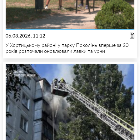
06.08.2026, 11:12
У Хортицькому районі у парку Поколінь вперше за 20
років розпочали оновлювали лавки та урни