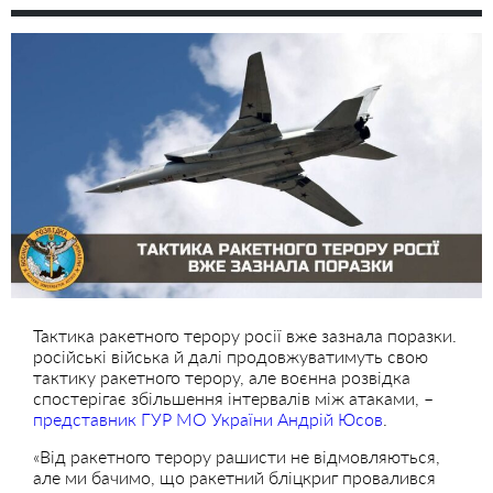
Тактика ракетного терору росії вже зазнала поразки.
російські війська й далі продовжуватимуть свою
тактику ракетного терору, але воєнна розвідка
спостерігає збільшення інтервалів між атаками, –
представник ГУР МО України Андрій Юсов
.
«Від ракетного терору рашисти не відмовляються,
але ми бачимо, що ракетний бліцкриг провалився