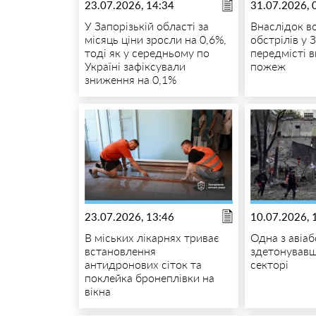
23.07.2026, 14:34
31.07.2026, 
У Запорізькій області за
Внаслідок в
місяць ціни зросли на 0,6%,
обстрілів у 
тоді як у середньому по
передмісті 
Україні зафіксували
пожеж
зниження на 0,1%
23.07.2026, 13:46
10.07.2026, 
В міських лікарнях триває
Одна з авіаб
встановлення
здетонувавш
антидронових сіток та
секторі
поклейка бронеплівки на
вікна