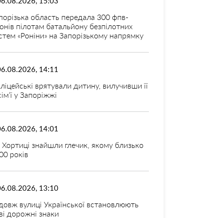
06.08.2026, 15:03
порізька область передала 300 фпв-
онів пілотам батальйону безпілотних
стем «Роніни» на Запорізькому напрямку
06.08.2026, 14:11
ліцейські врятували дитину, вилучивши її
 сім’ї у Запоріжжі
06.08.2026, 14:01
 Хортиці знайшли глечик, якому близько
00 років
06.08.2026, 13:10
довж вулиці Української встановлюють
ві дорожні знаки