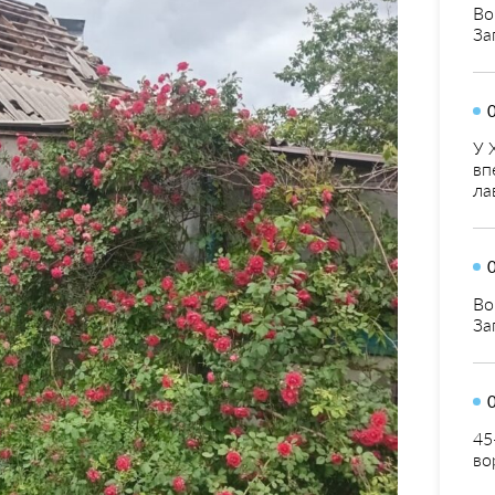
Во
За
У 
вп
ла
Во
За
45
во