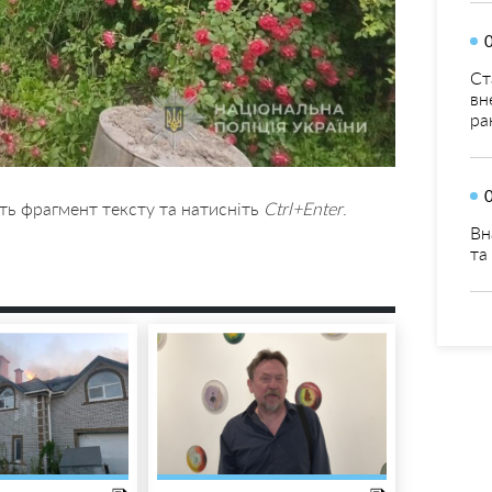
Ст
вн
ра
ть фрагмент тексту та натисніть
Ctrl+Enter
.
Вн
та