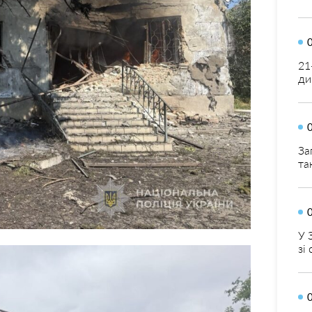
21
ди
За
та
У 
зі