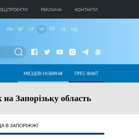
ПЕЦПРОЄКТИ
РЕКЛАМА
КОНТАКТИ
ПН
ВТ
СР
ЧТ
ПТ
СБ
НД
МІСЦЕВІ НОВИНИ
ПРЕС-ФАКТ
 на Запорізьку область
А В ЗАПОРІЖЖІ