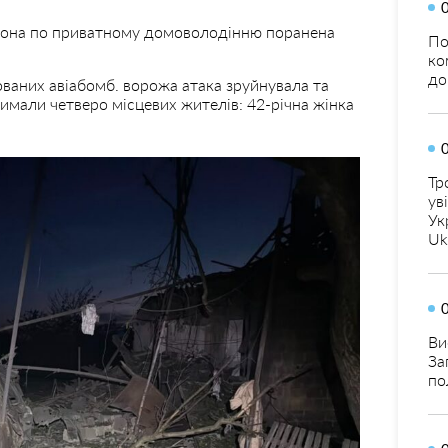
рона по приватному домоволодінню поранена
По
ко
до
ваних авіабомб. ворожа атака зруйнувала та
мали четверо місцевих жителів: 42-річна жінка
Тр
ув
Ук
Uk
Ви
За
по