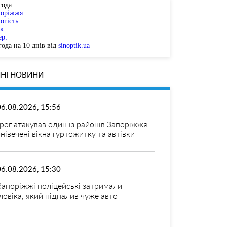
года
поріжжя
огість:
к:
ер:
ода на 10 днів від
sinoptik.ua
НІ НОВИНИ
06.08.2026, 15:56
рог атакував один із районів Запоріжжя.
нівечені вікна гуртожитку та автівки
06.08.2026, 15:30
Запоріжжі поліцейські затримали
ловіка, який підпалив чуже авто