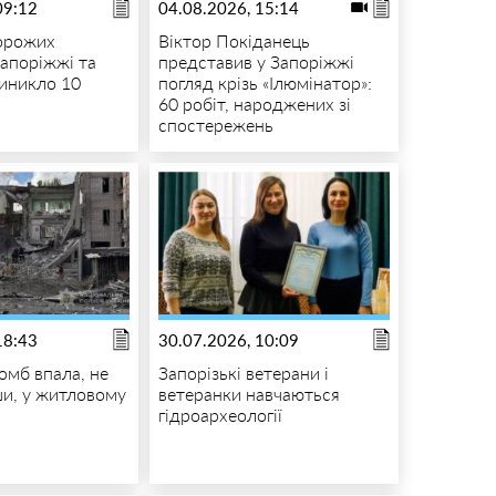
09:12
04.08.2026, 15:14
орожих
Віктор Покіданець
Запоріжжі та
представив у Запоріжжі
виникло 10
погляд крізь «Ілюмінатор»:
60 робіт, народжених зі
спостережень
18:43
30.07.2026, 10:09
омб впала, не
Запорізькі ветерани і
и, у житловому
ветеранки навчаються
гідроархеології