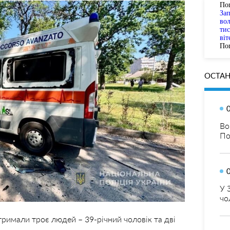
По
За
вол
тис
віт
Пог
ОСТАН
Во
По
У 
чо
римали троє людей – 39-річний чоловік та дві