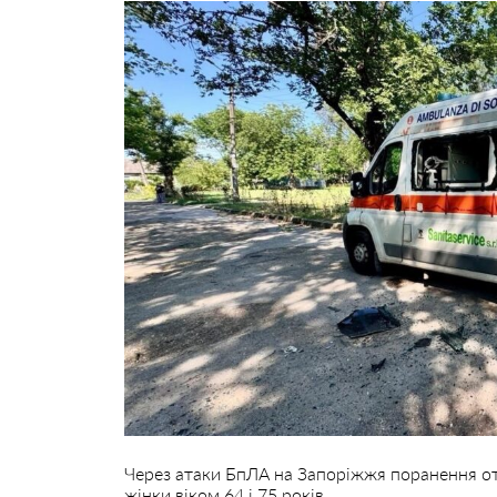
Через атаки БпЛА на Запоріжжя поранення от
жінки віком 64 і 75 років.