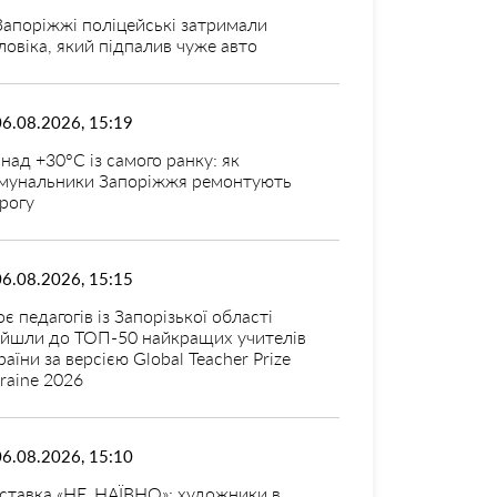
Запоріжжі поліцейські затримали
ловіка, який підпалив чуже авто
06.08.2026, 15:19
над +30°C із самого ранку: як
мунальники Запоріжжя ремонтують
рогу
06.08.2026, 15:15
оє педагогів із Запорізької області
ійшли до ТОП-50 найкращих учителів
раїни за версією Global Teacher Prize
raine 2026
06.08.2026, 15:10
ставка «НЕ_НАЇВНО»: художники в