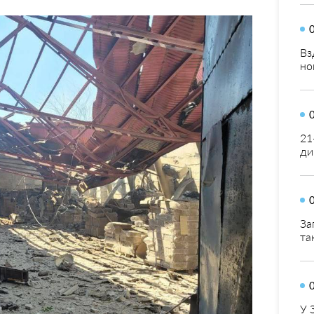
Вз
но
21
ди
За
та
У 