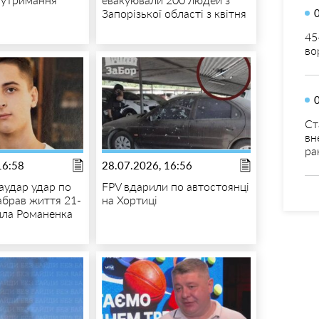
й
Запорізької області з квітня
45
во
Ст
вн
ра
16:58
28.07.2026, 16:56
аудар удар по
FPV вдарили по автостоянці
брав життя 21-
на Хортиці
ила Романенка