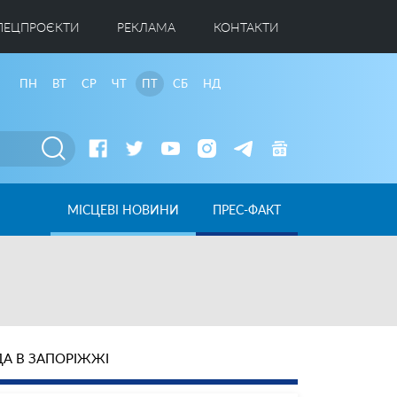
ПЕЦПРОЄКТИ
РЕКЛАМА
КОНТАКТИ
ПН
ВТ
СР
ЧТ
ПТ
СБ
НД
МІСЦЕВІ НОВИНИ
ПРЕС-ФАКТ
А В ЗАПОРІЖЖІ