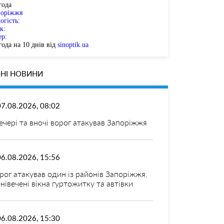
года
поріжжя
огість:
к:
ер:
ода на 10 днів від
sinoptik.ua
НІ НОВИНИ
07.08.2026, 08:02
ечері та вночі ворог атакував Запоріжжя
06.08.2026, 15:56
рог атакував один із районів Запоріжжя.
нівечені вікна гуртожитку та автівки
06.08.2026, 15:30