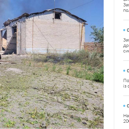
За
по
За
др
си
По
із
На
20