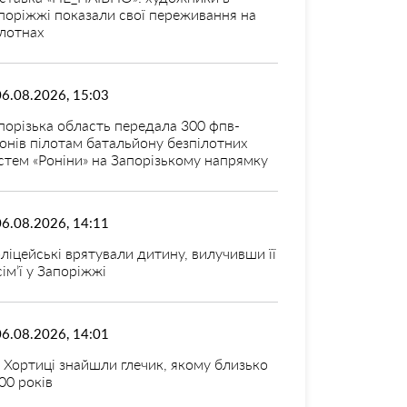
поріжжі показали свої переживання на
лотнах
06.08.2026, 15:03
порізька область передала 300 фпв-
онів пілотам батальйону безпілотних
стем «Роніни» на Запорізькому напрямку
06.08.2026, 14:11
ліцейські врятували дитину, вилучивши її
 сім’ї у Запоріжжі
06.08.2026, 14:01
 Хортиці знайшли глечик, якому близько
00 років