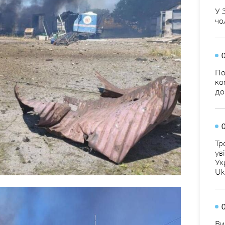
У 
чо
По
ко
до
Тр
ув
Ук
Uk
Ви