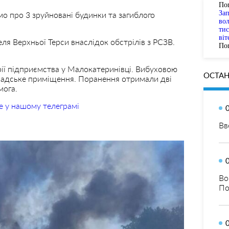
По
За
о про 3 зруйновані будинки та загиблого
вол
тис
віт
ля Верхньої Терси внаслідок обстрілів з РСЗВ.
Пог
рії підприємства у Малокатеринівці. Вибуховою
ОСТАН
ладське приміщення. Поранення отримали дві
мога.
е у нашому телеграмі
Вв
Во
По