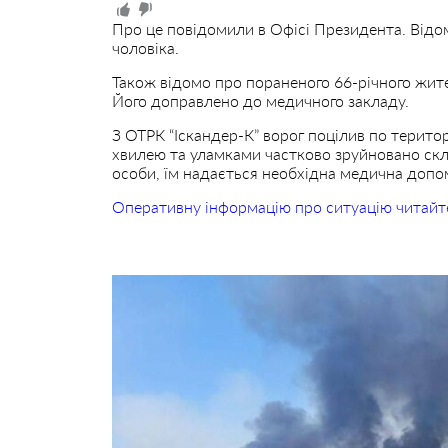
Про це повідомили в Офісі Президента. Відом
чоловіка.
Також відомо про пораненого 66-річного жите
Його доправлено до медичного закладу.
З ОТРК “Іскандер-К” ворог поцілив по терито
хвилею та уламками частково зруйновано ск
особи, їм надається необхідна медична допо
Оперативну інформацію про ситуацію читайт