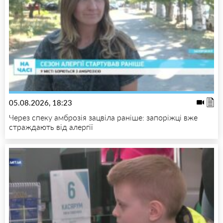
05.08.2026, 18:23
Через спеку амброзія зацвіла раніше: запоріжці вже
страждають від алергії