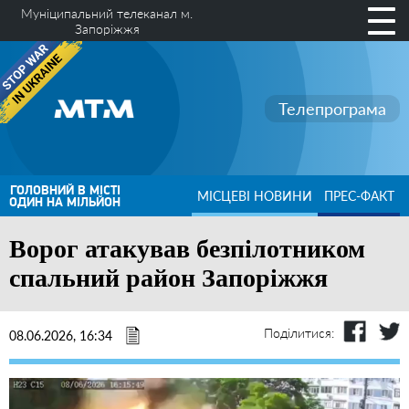
Муніципальний телеканал м.
Запоріжжя
Телепрограма
ГОЛОВНИЙ В МІСТІ
МІСЦЕВІ НОВИНИ
ПРЕС-ФАКТ
ОДИН НА МІЛЬЙОН
Ворог атакував безпілотником
спальний район Запоріжжя
Поділитися:
08.06.2026, 16:34