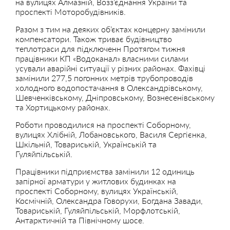
на вулицях Алмазній, Возз’єднання України та
проспекті Моторобудівників.
Разом з тим на деяких об’єктах концерну замінили
компенсатори. Також триває будівництво
теплотраси для підключенн Протягом тижня
працівники КП «Водоканал» власними силами
усували аварійні ситуації у різних районах. Фахівці
замінили 277,5 погонних метрів трубопроводів
холодного водопостачання в Олександрівському,
Шевченківському, Дніпровському, Вознесенівському
та Хортицькому районах.
Роботи проводилися на проспекті Соборному,
вулицях Хлібній, Лобановського, Василя Сергієнка,
Шкільній, Товариській, Українській та
Гуляйпільській.
Працівники підприємства замінили 12 одиниць
запірної арматури у житлових будинках на
проспекті Соборному, вулицях Українській,
Космічній, Олександра Говорухи, Богдана Завади,
Товариській, Гуляйпільській, Морфлотській,
Антарктичній та Північному шосе.