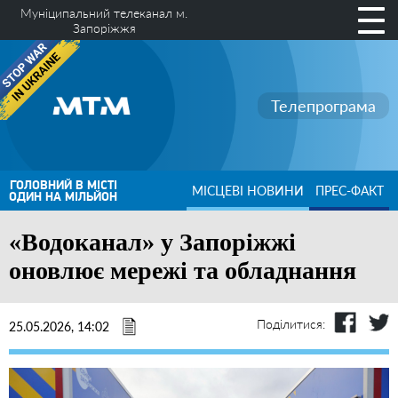
Муніципальний телеканал м.
Запоріжжя
Телепрограма
ГОЛОВНИЙ В МІСТІ
МІСЦЕВІ НОВИНИ
ПРЕС-ФАКТ
ОДИН НА МІЛЬЙОН
«Водоканал» у Запоріжжі
оновлює мережі та обладнання
Поділитися:
25.05.2026, 14:02