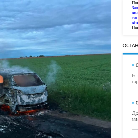
По
За
вол
тис
віт
Пог
ОСТАН
Із
го
Др
ма