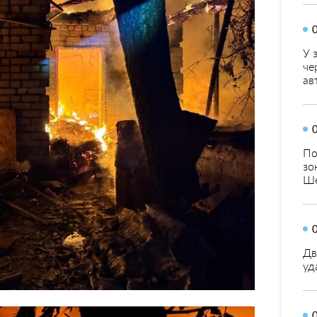
У 
че
ав
По
зо
Ше
Дв
уд