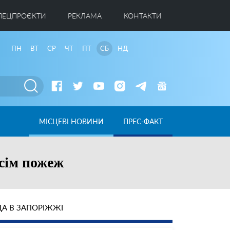
ПЕЦПРОЄКТИ
РЕКЛАМА
КОНТАКТИ
ПН
ВТ
СР
ЧТ
ПТ
СБ
НД
МІСЦЕВІ НОВИНИ
ПРЕС-ФАКТ
 сім пожеж
А В ЗАПОРІЖЖІ