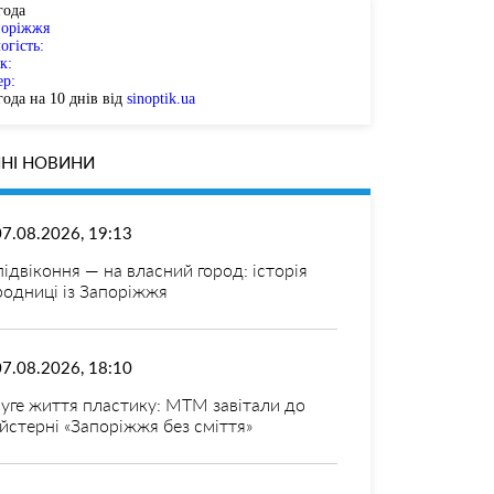
года
поріжжя
огість:
к:
ер:
ода на 10 днів від
sinoptik.ua
НІ НОВИНИ
07.08.2026, 19:13
 підвіконня — на власний город: історія
родниці із Запоріжжя
07.08.2026, 18:10
уге життя пластику: МТМ завітали до
йстерні «Запоріжжя без сміття»