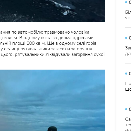
Бі
як
чання по автомобілю травмовано чоловіка.
 5 кв.м. В одному із сіл за двома адресами
льній площі 200 кв.м. Ще в одному селі горів
За
му селищі рятувальники загасили загоряння
дл
цього, рятувальники ліквідували загоряння сухої
По
що
Са
те
«Е