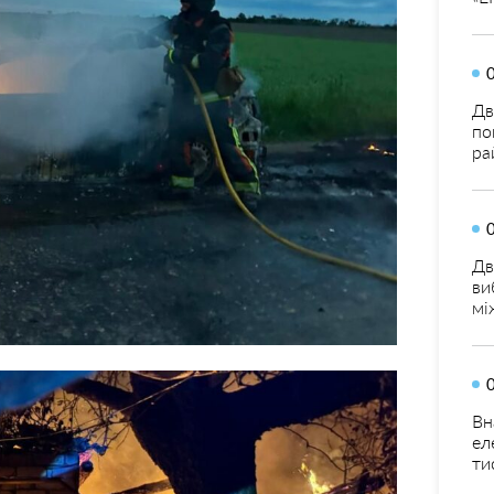
Дв
по
ра
Дв
ви
мі
Вн
ел
ти