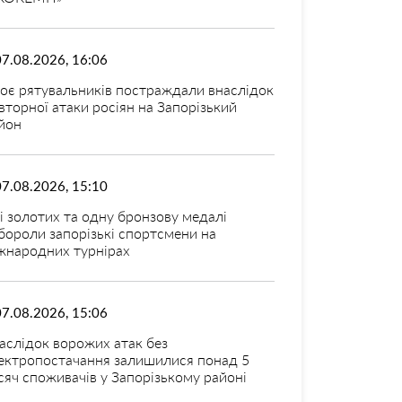
07.08.2026, 16:06
оє рятувальників постраждали внаслідок
вторної атаки росіян на Запорізький
йон
07.08.2026, 15:10
і золотих та одну бронзову медалі
бороли запорізькі спортсмени на
жнародних турнірах
07.08.2026, 15:06
аслідок ворожих атак без
ектропостачання залишилися понад 5
сяч споживачів у Запорізькому районі