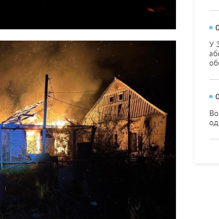
У 
аб
об
Во
од