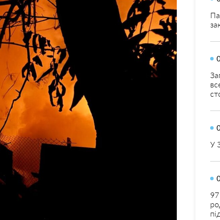
Па
за
За
вс
ст
У 
97
ро
пі