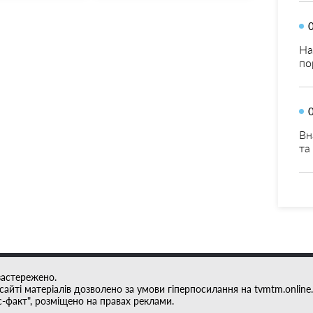
На
по
Вн
та
застережено.
айті матеріалів дозволено за умови гіперпосилання на tvmtm.online.
с-факт", розміщено на правах реклами.