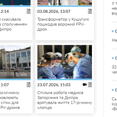
У 
не
12:14
03.08.2026, 13:07
во
я скасувала
Трансформатор у Кушугумі
ів сполученням
пошкодив ворожий FPV-
Дніпро
дрон
На
32
ча
11:07
23.07.2026, 15:03
осмічному
Спільна робота медиків
ановлюють
Запоріжжя та Дніпра
Сь
 сітки для
врятувала життя 17-річному
ку
FPV-дронів
хлопцю
«В