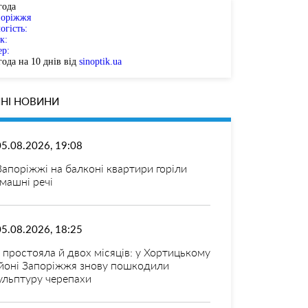
года
поріжжя
огість:
к:
ер:
ода на 10 днів від
sinoptik.ua
НІ НОВИНИ
05.08.2026, 19:08
Запоріжжі на балконі квартири горіли
машні речі
05.08.2026, 18:25
 простояла й двох місяців: у Хортицькому
йоні Запоріжжя знову пошкодили
ульптуру черепахи