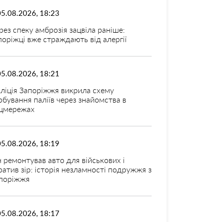
05.08.2026, 18:23
рез спеку амброзія зацвіла раніше:
поріжці вже страждають від алергії
05.08.2026, 18:21
ліція Запоріжжя викрила схему
рбування паліїв через знайомства в
цмережах
05.08.2026, 18:19
н ремонтував авто для військових і
ратив зір: історія незламності подружжя з
поріжжя
05.08.2026, 18:17