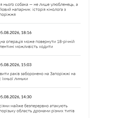
я нього собака — не лише улюбленець, а
йовий напарник: історія кінолога з
поріжжя
05.08.2026, 18:16
на операція може повернути 18-річній
лентині можливість ходити
05.08.2026, 15:03
вити раків заборонено на Запоріжжі на
с їхньої линьки
05.08.2026, 14:30
сіяни майже безперервно атакують
порізьку область дронами різних типів