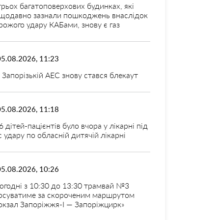
трьох багатоповерхових будинках, які
щодавно зазнали пошкоджень внаслідок
рожого удару КАБами, знову є газ
05.08.2026, 11:23
 Запорізькій АЕС знову стався блекаут
05.08.2026, 11:18
6 дітей-пацієнтів було вчора у лікарні під
с удару по обласній дитячій лікарні
05.08.2026, 10:26
огодні з 10:30 до 13:30 трамвай №3
рсуватиме за скороченим маршрутом
окзал Запоріжжя-I — Запоріжцирк»