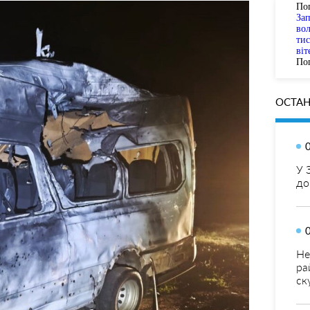
По
За
вол
тис
віт
Пог
ОСТАН
У 
до
Не
ра
ск