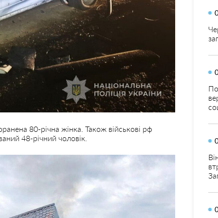
Че
за
По
ве
со
ранена 80-річна жінка. Також військові рф
аний 48-річний чоловік.
Ві
вт
За