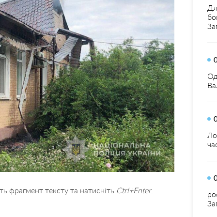
Дл
бо
За
Од
Ва
Ло
ча
ть фрагмент тексту та натисніть
Ctrl+Enter
.
ро
За