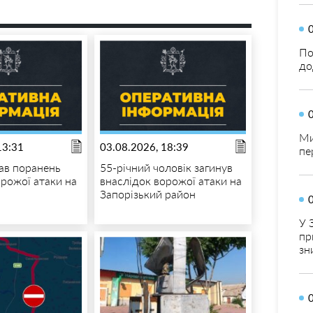
По
до
Ми
13:31
03.08.2026, 18:39
пе
тав поранень
55-річний чоловік загинув
орожої атаки на
внаслідок ворожої атаки на
Запорізький район
У 
пр
зн