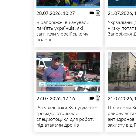
28.07.2026, 10:27
21.07.2026, 
В Запоріжжі вшанували
Укрзалізниц
пам’ять українців, які
низку потяг
загинули у російському
Запоріжжя-
полоні
27.07.2026, 17:16
21.07.2026, 
Рятувальники Кушугумської
По всьому К
громади отримали
району вст
спецмотоцикл для роботи
антидронові
під атаками дронів
захисту від 