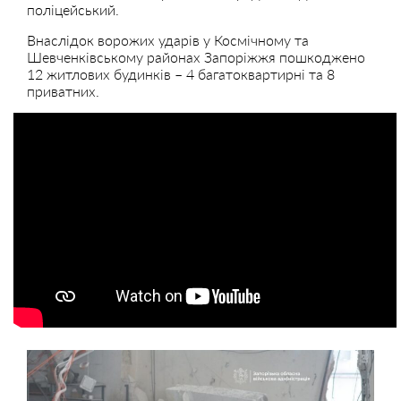
поліцейський.
Внаслідок ворожих ударів у Космічному та
Шевченківському районах Запоріжжя пошкоджено
12 житлових будинків – 4 багатоквартирні та 8
приватних.