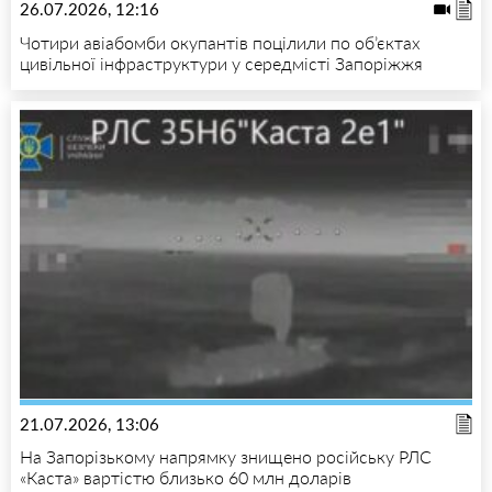
26.07.2026, 12:16
Чотири авіабомби окупантів поцілили по об’єктах
цивільної інфраструктури у середмісті Запоріжжя
21.07.2026, 13:06
На Запорізькому напрямку знищено російську РЛС
«Каста» вартістю близько 60 млн доларів