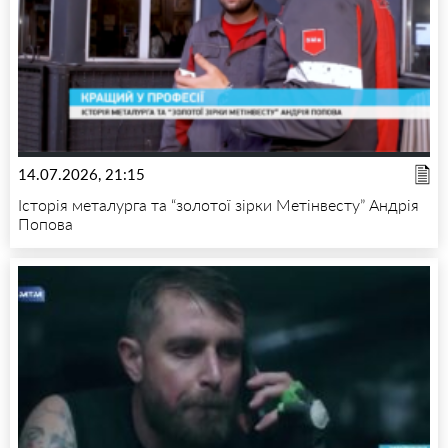
14.07.2026, 21:15
Історія металурга та “золотої зірки Метінвесту” Андрія
Попова