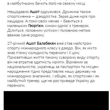
в майбутньому бачить його на своєму місці.
Нещодавно
Ашот
одружився. Дружина також
спортсменка — дзюдоїстка. Зараз дуже мріє про
нащадка. А поки своїх немає – бавиться з
маленьким
Георгієм
, сином однієї з тренерок.
Ділиться, головним успіхом і головною метою
вважає саме родину.
27-річний
Ашот Балабекян
вже став майстром
спорту міжнародного класу з дзюдо. Він, як ніхто
знає п’янку солодкість перемоги і її ціну.
Присвятивши життя такому суворому виду спорту,
він не втратив здатність мріяти. Вірменин за
національністю, українець за паспортом та місцем
народження гідно представляє нашу державу на
міжнародних змаганнях. І обіцяє, як спортсмен і як
майбутній тренер, ще не раз приведе Україну до
перемоги.