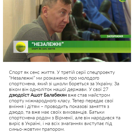
Спорт як сенс життя. У третій серії спецпроекту
“Незалежні” ми розкажемо про молодого
спортсмена, який зі школи бореться за Україну. За
віком він одноліток нашої держави. У свої 27
дзюдоїст Ашот Балабекян
вже став майстром
спорту міжнародного класу. Тепер передає свої
вміння і дітям – проводить показові заняття з
дзюдо, та вже має своїх вихованців. Батьки
спортсмена родом з Вірменії, але він народився та
виріс в Україні, і на всіх змаганнях виступає під
синьо-жовтим прапором.