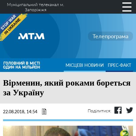
Муніципальний телеканал м.
Запоріжжя
Телепрограма
ГОЛОВНИЙ В МІСТІ
МІСЦЕВІ НОВИНИ
ПРЕС-ФАКТ
ОДИН НА МІЛЬЙОН
Вірменин, який роками бореться
за Україну
Поділитися:
22.08.2018, 14:54