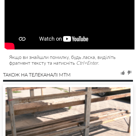
Якщо ви знайшли помилку, будь ласка, виділіть
фрагмент тексту та натисніть
Ctrl+Enter
.
ТАКОЖ НА ТЕЛЕКАНАЛІ MTM