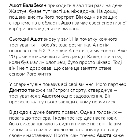
Ашот Балабекян
приходить в зал три рази на день.
Жартує, буває тут частіше, ніж вдома. На дошці
пошани висить його портрет. Він один з кращих
спортсменів в області.
Ашот
за час своєї спортивної
кар’єри виграв десятки змагань.
Сьогодні
Ашот
знову у залі. На початку кожного
тренування — обов’язкова розминка. А потім
починається бій. З 7 років Ашот в цьому спорті. Вже
20 років не може жити без дзюдо. Каже, спочатку,
коли був малим хлопцем, було просто цікаво. Тоді
він і не підозрював, що саме це заняття стане
сенсом його життя.
У спарингу він показує всі свої вміння. Його партнер
Дмитро
також є майстром спорту, стверджує —
тренуватися з
Ашотом
одне задоволення. Він
професіонал і у нього завжди є чому повчитися.
В дзюдо є дуже багато правил. Одне з головних —
повага до тренера. І коли тренер дає настанови,
його вихованці мають сидіти нижче ніж він. Таким
чином спортсмени висловлюють повагу та шану
своєму наставнику. Проте, сам тренер
Ашота
каже,