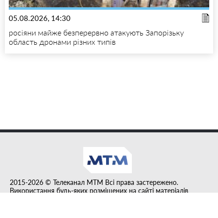
05.08.2026, 14:30
росіяни майже безперервно атакують Запорізьку
область дронами різних типів
2015-2026 © Телеканал MTM Всі права застережено.
Використання будь-яких розміщених на сайті матеріалів
дозволено за умови гіперпосилання на tvmtm.online.
Інформацію, публіковану в рубриці "Прес-факт", розміщено на
правах реклами.