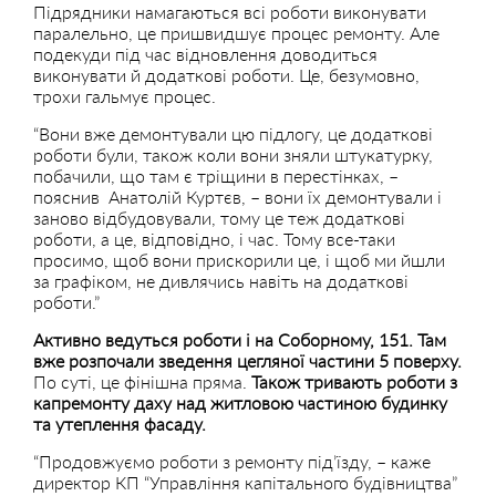
Підрядники намагаються всі роботи виконувати
паралельно, це пришвидшує процес ремонту. Але
подекуди під час відновлення доводиться
виконувати й додаткові роботи. Це, безумовно,
трохи гальмує процес.
“Вони вже демонтували цю підлогу, це додаткові
роботи були, також коли вони зняли штукатурку,
побачили, що там є тріщини в перестінках, –
пояснив Анатолій Куртєв, – вони їх демонтували і
заново відбудовували, тому це теж додаткові
роботи, а це, відповідно, і час. Тому все-таки
просимо, щоб вони прискорили це, і щоб ми йшли
за графіком, не дивлячись навіть на додаткові
роботи.”
Активно ведуться роботи і на Соборному, 151. Там
вже розпочали зведення цегляної частини 5 поверху.
По суті, це фінішна пряма.
Також тривають роботи з
капремонту даху над житловою частиною будинку
та утеплення фасаду.
“Продовжуємо роботи з ремонту під’їзду, – каже
директор КП “Управління капітального будівництва”