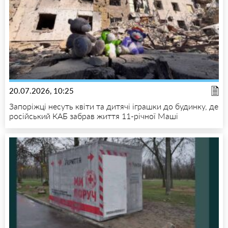
20.07.2026, 10:25
Запоріжці несуть квіти та дитячі іграшки до будинку, де
російський КАБ забрав життя 11-річної Маші