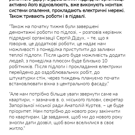
активно його відновлюють, вже виконують монтаж
системи опалення, прокладають електричні мережі.
Також тривають роботи і в підвалі.
“Також на початку тижня були завершені
демонтажні роботи по підлозі, – розповів керівник
підрядної організації Сергій Дідух, – те, що я
говорив, це додаткові роботи, це надає нам
можливості з понеділка приступити до заливки
теплої підлоги. Після цього буде можливість додати
людей, з понеділка плюсом буде близько 10
робітників. Після підлоги і прокладання електрики
перейдемо до оздоблювальних робіт, до
штукатурки стін, через тиждень плануємо почати
встановлювати вікна з центрального фасаду.”
“Але нам потрібно більше уваги звернути саме на
квартири, – зазначив в. о. міського голови, секретар
Запорізької міської ради Анатолій Куртєв, – це буде
пріоритет. Нам потрібно до нового року закінчити
по квартирам. Це завдання, щоб ми до нового року
змогли дати дозвіл, щоб вони вселилися в своє
житло.”