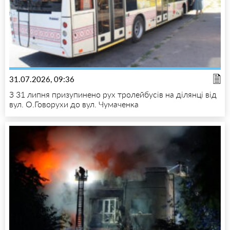
31.07.2026, 09:36
З 31 липня призупинено рух тролейбусів на ділянці від
вул. О.Говорухи до вул. Чумаченка