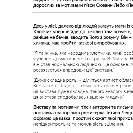
дорослих за мотивами п’єси Сюзанн Лебо «Лю
Десь у лісі, далеко від людей живуть мати із
Хлопчик уперше йде до школи і там розуміє, що
раніше не бачив, зводить його з розуму.
Він –
хижака, має пройти казкові випробування.
“Я та жінка, яка народила хлопчика, який ос
музично-драматичного театру ім. В. Магара На
він став нормальною людиною. Це основне. А 
розвязується впродовж цієї вистави.”
“Дуже складна роль, – ділиться артист облас
Костянтин Шадрін, – тому що я граю 6-річного 
ця вистава дуже складна, такого аналогу в н
ця вистава сподобалась нашому глядачу.”
Виставу за мотивами п’єси акторки та письм
поставила запорізька режисерка Тетяна Лещов
формою це казка, простий сюжет якої прихову
непідконтрольне та можливість зцілення.