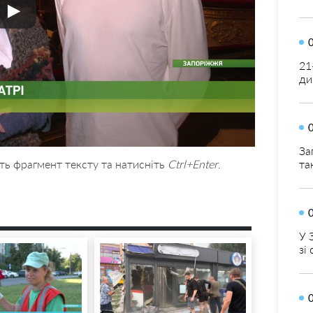
21
ди
За
ть фрагмент тексту та натисніть
Ctrl+Enter
.
та
У 
зі