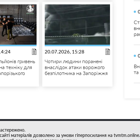
Ст
вн
ра
14:24
20.07.2026, 15:28
льйонів гривень
Чотири людини поранені
Вн
на техніку для
внаслідок атаки ворожого
та
апорізького
безпілотника на Запоріжжя
застережено.
айті матеріалів дозволено за умови гіперпосилання на tvmtm.online.