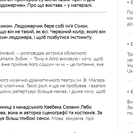
дожерчик». Про що вистава – у матеріалі.
По
ко
до
 сином. Людожерчик бере собі ім’я Сімон.
 він не такий, як всі. Червоний колір, якого він
 син людожера, і щоб позбутися інстинкту
обливий, – розповідає актриса обласного
Тр
талія Зубик. – Тому я його виховую і хочу, щоб
ув
вже прийме його соціум чи ні – це питання, яке
Ук
Uk
ного музично-драматичного театру ім. В. Магара
хлопчика. Такої ролі я ще не пробував. І взагалі
ашому репертуарі більше немає, і дуже хочу, щоб
Ви
енниці з канадського Квебека Сюзанн Лебо
За
а, вона ж авторка сценографії та костюмів. За
по
є більш глибокі сенси.
Мова, зокрема, про