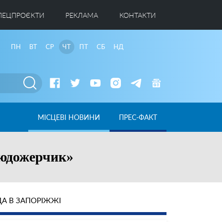
ПЕЦПРОЄКТИ
РЕКЛАМА
КОНТАКТИ
ПН
ВТ
СР
ЧТ
ПТ
СБ
НД
МІСЦЕВІ НОВИНИ
ПРЕС-ФАКТ
Людожерчик»
А В ЗАПОРІЖЖІ