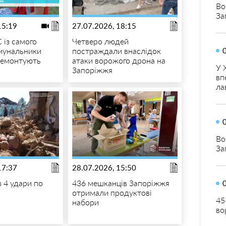
Во
За
15:19
27.07.2026, 18:15
 із самого
Четверо людей
омунальники
постраждали внаслідок
ремонтують
атаки ворожого дрона на
У 
Запоріжжя
вп
ла
Во
За
17:37
28.07.2026, 15:50
в 4 удари по
436 мешканців Запоріжжя
отримали продуктові
45
набори
во