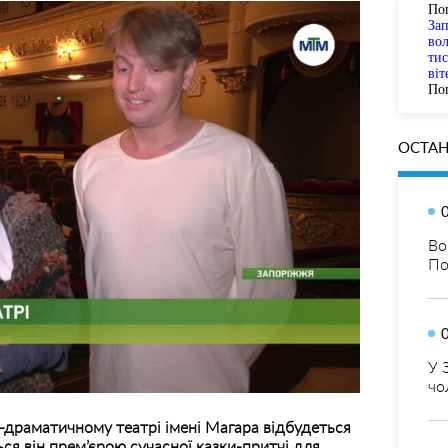
По
За
вол
тис
віт
Пог
ОСТАН
Во
По
У 
чо
драматичному театрі імені Магара відбудеться
ся він прем’єрою сучасної казки-притчі для