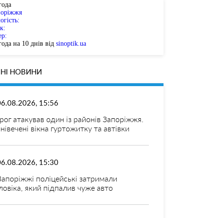
года
поріжжя
огість:
к:
ер:
ода на 10 днів від
sinoptik.ua
НІ НОВИНИ
06.08.2026, 15:56
рог атакував один із районів Запоріжжя.
нівечені вікна гуртожитку та автівки
06.08.2026, 15:30
Запоріжжі поліцейські затримали
ловіка, який підпалив чуже авто