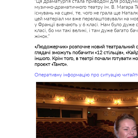
“Ця драматургія стала приводом для роздумі
музично-драматичного театру ім. В. Магара 
існувань на сцені, те, чого не грала ще Наталк
цей матеріал ми вже перелаштовували на мов
у Франції вивчають у 6 класі. Нам було дуже 
класі, бо ми такі великі, і там дуже багато б
жінок.”
«Людожерчик» розпочне новий театральний се
глядачі зможуть побачити «12 стільців», «Кай
іншого. Крім того, в театрі почали готувати н
проєкт «Танго».
Оперативну інформацію про ситуацію читайт