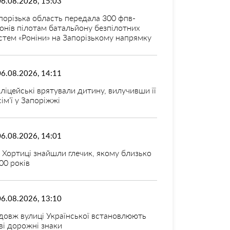
06.08.2026, 15:03
порізька область передала 300 фпв-
онів пілотам батальйону безпілотних
стем «Роніни» на Запорізькому напрямку
06.08.2026, 14:11
ліцейські врятували дитину, вилучивши її
 сім’ї у Запоріжжі
06.08.2026, 14:01
 Хортиці знайшли глечик, якому близько
00 років
06.08.2026, 13:10
довж вулиці Української встановлюють
ві дорожні знаки