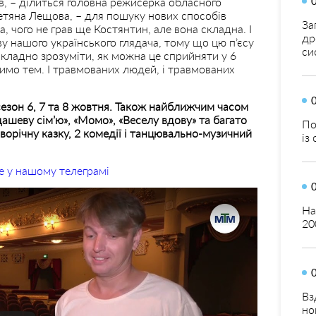
в, – ділиться головна режисерка обласного
Тетяна Лещова, – для пошуку нових способів
За
а, чого не грав ще Костянтин, але вона складна. І
др
у нашого українського глядача, тому що цю п’єсу
си
складно зрозуміти, як можна це сприйняти у 6
ачимо тем. І травмованих людей, і травмованих
зон 6, 7 та 8 жовтня. Також найближчим часом
дашеву сім’ю», «Момо», «Веселу вдову» та багато
По
оворічну казку, 2 комедії і танцювально-музичний
із
е у нашому телеграмі
На
20
Вз
но