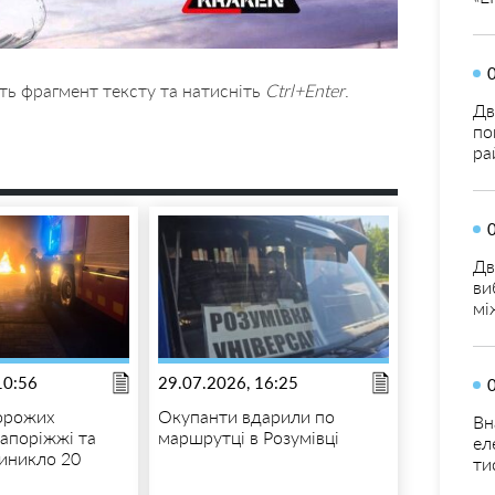
ть фрагмент тексту та натисніть
Ctrl+Enter
.
Дв
по
ра
Дв
ви
мі
10:56
29.07.2026, 16:25
орожих
Окупанти вдарили по
Вн
Запоріжжі та
маршрутці в Розумівці
ел
виникло 20
ти