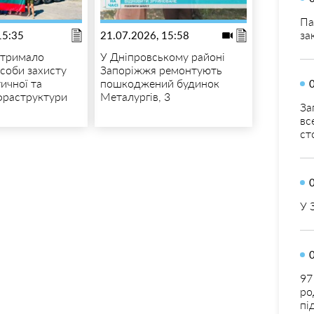
Па
за
15:35
21.07.2026, 15:58
отримало
У Дніпровському районі
асоби захисту
Запоріжжя ремонтують
тичної та
пошкоджений будинок
нфраструктури
Металургів, 3
За
вс
ст
У 
97
ро
пі