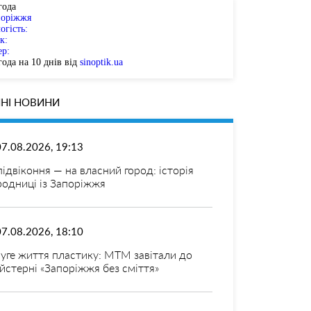
года
поріжжя
огість:
к:
ер:
ода на 10 днів від
sinoptik.ua
НІ НОВИНИ
07.08.2026, 19:13
 підвіконня — на власний город: історія
родниці із Запоріжжя
07.08.2026, 18:10
уге життя пластику: МТМ завітали до
йстерні «Запоріжжя без сміття»