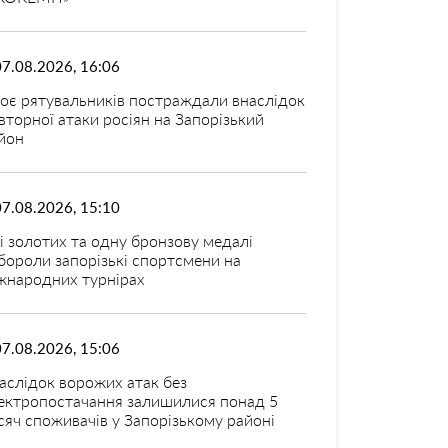
07.08.2026, 16:06
оє рятувальників постраждали внаслідок
вторної атаки росіян на Запорізький
йон
07.08.2026, 15:10
і золотих та одну бронзову медалі
бороли запорізькі спортсмени на
жнародних турнірах
07.08.2026, 15:06
аслідок ворожих атак без
ектропостачання залишилися понад 5
сяч споживачів у Запорізькому районі