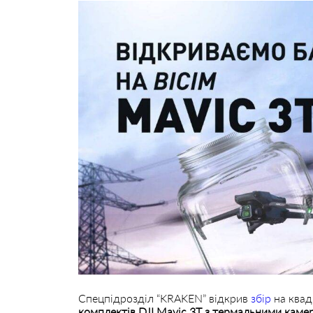
Спецпідрозділ “KRAKEN” відкрив
збір
на квад
комплектів DJI Mavic 3T з термальними каме