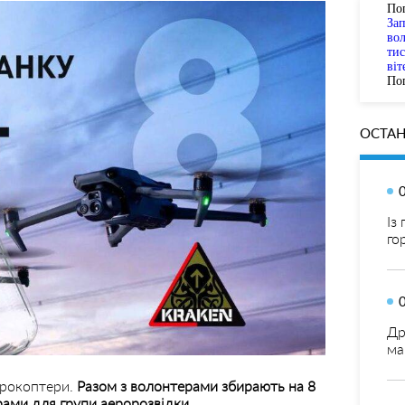
По
За
вол
тис
віт
Пог
ОСТАН
Із
го
Др
ма
рокоптери.
Разом з волонтерами збирають на 8
рами для групи аеророзвідки.