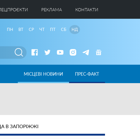
ПЕЦПРОЄКТИ
РЕКЛАМА
КОНТАКТИ
ПН
ВТ
СР
ЧТ
ПТ
СБ
НД
МІСЦЕВІ НОВИНИ
ПРЕС-ФАКТ
А В ЗАПОРІЖЖІ