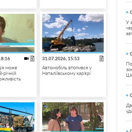
У 
че
ав
18:16
31.07.2026, 15:53
По
ія може
Автомобіль втопився у
зо
8-річній
Наталіївському кар’єрі
Ше
ожливість
Дв
уд