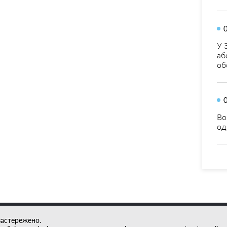
У 
аб
об
Во
од
застережено.