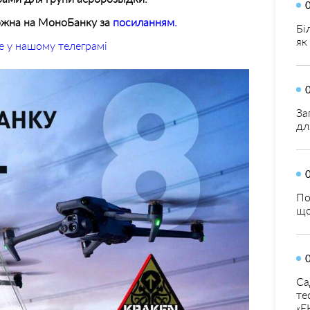
можна на МоноБанку за
посиланням.
Бі
як
е у нашому телеграмі
За
дл
По
що
Са
те
«Е