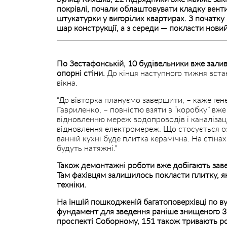
покрівлі, почали облаштовувати кладку венти
штукатурки у вигорілих квартирах. З початк
шар конструкції, а з середи — покласти нови
По Зестафонській, 10 будівельники вже зал
опорні стіни.
До кінця наступного тижня вста
вікна.
“До вівторка плануємо завершити, – каже ген
Гавриленко, – повністю взяти в “коробку” вж
відновленню мереж водопроводів і каналізаці
відновлення електромереж. Що стосується о
ванній кухні буде плитка керамічна. На стіна
будуть натяжні.”
Також демонтажні роботи вже добігають завер
Там фахівцям залишилось покласти плитку, я
техніки.
На іншій пошкодженій багатоповерхівці по ву
фундамент для зведення раніше знищеного 3
проспекті Соборному, 151 також тривають р