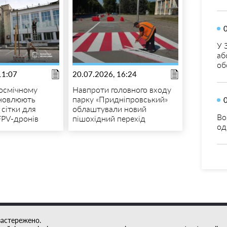
У 
аб
об
11:07
20.07.2026, 16:24
осмічному
Навпроти головного входу
ановлюють
парку «Придніпровський»
 сітки для
облаштували новий
Во
FPV-дронів
пішохідний перехід
од
застережено.