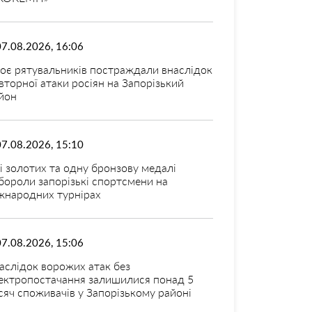
07.08.2026, 16:06
оє рятувальників постраждали внаслідок
вторної атаки росіян на Запорізький
йон
07.08.2026, 15:10
і золотих та одну бронзову медалі
бороли запорізькі спортсмени на
жнародних турнірах
07.08.2026, 15:06
аслідок ворожих атак без
ектропостачання залишилися понад 5
сяч споживачів у Запорізькому районі