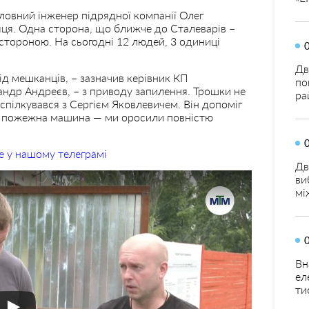
овний інженер підрядної компанії Олег
яця. Одна сторона, що ближче до Сталеварів –
 стороною. На сьогодні 12 людей, 3 одиниці
Дв
ід мешканців, – зазначив керівник КП
по
андр Андреєв, – з приводу запилення. Трошки не
ра
спілкувався з Сергієм Яковлевичем. Він допоміг
 пожежна машина — ми оросили повністю
е у нашому телеграмі
Дв
ви
мі
Вн
ел
ти