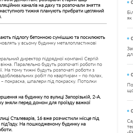
ляційних каналів на даху та розпочали зняття
у наступного тижня планують прибрати цегляний
Бі
й.
як
ивають підлогу бетонною сумішшю та посилюють
новлять у всьому будинку металопластикові
За
дл
еральний директор підрядної компанії Сергій
е вікна. Паралельно будуть розпочаті роботи по
ї. На тому тижні будуть розпочаті роботи з
здоблювальних робіт по квартирам – по полах,
х – покраска, шпалери під покраску. Потолки
По
що
шення на будинку по вулиці Запорізькій, 2-А.
ку зняли перед домом для проїзду важкої
лиці Сталеварів, 16 вже розчистили місце під
Са
 під’їзду. На пошкодженому будинку на
те
оботи.
«Е