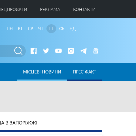
ПЕЦПРОЄКТИ
РЕКЛАМА
КОНТАКТИ
ПН
ВТ
СР
ЧТ
ПТ
СБ
НД
МІСЦЕВІ НОВИНИ
ПРЕС-ФАКТ
А В ЗАПОРІЖЖІ