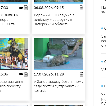
Па
17:30
06.08.2026, 09:15
за
31 липня у
Ворожий ФПВ влучив в
игоріли
цивільну маршрутку в
, СТО та
Запорізькій області
За
вс
ст
У 
15:06
17.07.2026, 11:28
рше змагання
У Запорізькому ботанічному
иків проєкту
саду гостей зустрічають 7
»
котиків
97
ро
пі