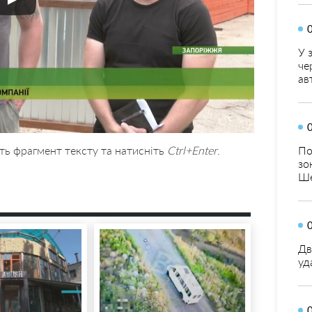
У 
че
ав
ть фрагмент тексту та натисніть
Ctrl+Enter
.
По
зо
Ше
Дв
уд