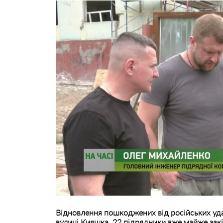
Відновлення пошкоджених від російських удар
вулиці Кияшка, 22 підрядники вже майже зак