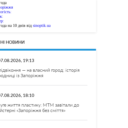
года
поріжжя
огість:
к:
ер:
ода на 10 днів від
sinoptik.ua
НІ НОВИНИ
07.08.2026, 19:13
 підвіконня — на власний город: історія
родниці із Запоріжжя
07.08.2026, 18:10
уге життя пластику: МТМ завітали до
йстерні «Запоріжжя без сміття»