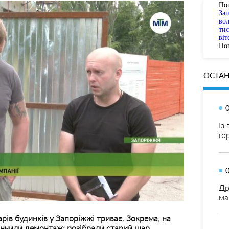
По
За
вол
тис
віт
Пог
ОСТАН
Із
го
Др
ма
ів будинків у Запоріжжі триває. Зокрема, на
інчили демонтаж: розібрали старий шар