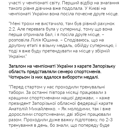
участі у чемпіонаті світу. Перший відбір на змагання
такого рівня дівчина вже подолала. У Києві на
чемпіонаті України вона посіла почесне друге місце.
“Мені трохи не вистачило, там був рівний рахунок
2:2. Але перевага була у суперниці, тому що вона
перша отримала бал, і я посіла друге місце, –
розповіла Лілія Юшина. – Сподіваюсь, що на
другому етапі я візьму медаль, обійду суперницю, і
тоді я вже буду претендувати на місце у збірній
України.”
Загалом на чемпіонаті України з карате Запорізьку
область представляли семеро спортсменів.
Чотирьом із них вдалося вибороти медалі.
“Перед стартом у нас проходили тренувальні
табори. За останні півтора місяці працювали з
кращими спортсменами нашої держави, – каже
президент Запорізької обласної федерації карате
Анатолій Михайленко. – Як молодими, так і вже
дорослими спортсменами, дві збірні працювали
разом. Проходили дуже важку підготовку, по 2-3
тренування в день, бо знали, що попереду буде