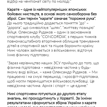
відбір на чемпіонат світу по молоді.”
Карате – одне із найпопулярніших японських
бойових мистецтв, в основі якого самооборона без
зброї. Сам термін “карате” означає “порожня рука”.
До нього традиційно додається поняття “до” –
“дорога”, що символізує “шлях”, “життєву позицію”
бійця. Олександр Рудаков – один із засновників
спортивного клубу “CONCORDIA”, з перших тижнів
повномасштабного вторгнення облишив тренування
дітей в спортивній залі та пішов боронити країну.
Нині чоловік займається з військовими, відточує
їхню фізичну підготовку.
“Зараз керівництво наших ЗСУ прийшло до того, що
фізична підготовка – невід’ємна частина у будь-
якому виді військ, – каже Олександр Рудаков. – Ми
працюємо і на смузі перешкод, і кросфіт-підготовка,
щоб могли переміщатися військовослужбовці. Це
невід’ємна частина. Армія і спорт — це єдине.”
Нині спортсмени готуються до другого етапу
змагань, які проходитимуть у Хорватії. За їхніми
результатами сформується збірна України з карате