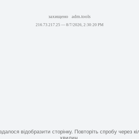
захищено
adm.tools
216.73.217.25 —
8/7/2026, 2:30:20 PM
вдалося відобразити сторінку. Повторіть спробу через кі
хвилин.