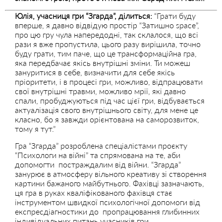
Юлія, учасниця гри “Згарда”, ділиться:
“Грати буду
вперше, я давно відвідую простір “Затишно space”,
про цю гру чула напередодні, так склалося, що всі
рази я вже пропустила, цього разу вирішила, точно
буду грати, тим паче, що це трансформаційна гра,
яка передбачає якісь внутрішні зміни. Ти можеш
зануритися в себе, визначити для себе якісь
пріоритети, і в процесі гри, можливо, відпрацювати
свої внутрішні травми, можливо мрії, які давно
спали, пробуджуються під час цієї гри, відбувається
актуалізація свого внутрішнього світу, для мене це
класно, бо я завжди орієнтована на саморозвиток,
тому я тут.”
Гра “Згарда” розроблена спеціалістами проєкту
“Психологи на війні” та спрямована на те, аби
допомогти постраждалим від війни. “Згарда”
занурює в атмосферу вільного креативу зі створення
картини бажаного майбутнього. Фахівці зазначають,
ця гра в руках кваліфікованого фахівця стає
інструментом швидкої психологічної допомоги від
експресдіагностики до пропрацювання глибинних
індивідуальних питань учасників гри.