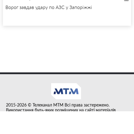
Ворог завдав удару по АЗС у Запоріжжі
2015-2026 © Телеканал MTM Всі права застережено.
Використання будь-яких розміщених на сайті матеріалів
дозволено за умови гіперпосилання на tvmtm.online.
Інформацію, публіковану в рубриці "Прес-факт", розміщено на
правах реклами.