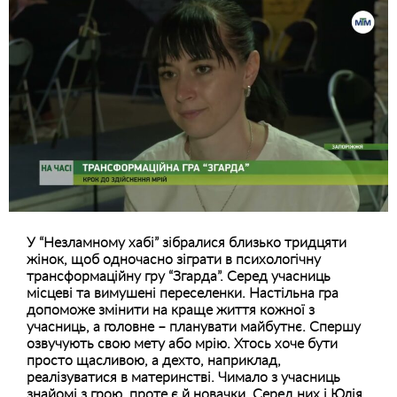
У “Незламному хабі” зібралися близько тридцяти
жінок, щоб одночасно зіграти в психологічну
трансформаційну гру “Згарда”. Серед учасниць
місцеві та вимушені переселенки. Настільна гра
допоможе змінити на краще життя кожної з
учасниць, а головне – планувати майбутнє. Спершу
озвучують свою мету або мрію. Хтось хоче бути
просто щасливою, а дехто, наприклад,
реалізуватися в материнстві. Чимало з учасниць
знайомі з грою, проте є й новачки. Серед них і Юлія.