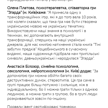
Олена Платова, психотерапевтка, співавторка гри
“Згарда” (м. Київ)каже:
“Я принесла одну з
трансформаційних ігор, які я до того вела 10 років,
мої колеги сказали, що така гра має бути створена
українською мовою на українську тематику.
Використовуючи наші знання в психології і в
техніках, які допомагають внутрішній
трансформації, спершись на наші українські
джерела, для нас книгою натхнення стала книга “Тіні
забутих предків” Коцюбинського в сучасному
виданні, наша художниця підібрала нам трипільські
символи, давньоукраїнські і народилася “Згарда”.
Анастасія Білозор, сімейна психологиня,
сексологиня, нейропсихологиня (м. Київ) додає:
“За
допомогою гри можна обійти багато своїх
деструктивних думок, стереотипів. Ця гра саме в
групі працює більш потужно і сильніше, ніж в
індивідуальному, бо її можна грати тільки з однією
людиною, а можна грати з групою, бо в групі люди
розкриваються зовсім по-іншому.
Провели івент сертифіковані тренерки.