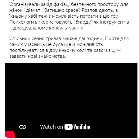
Організували захід фахівці безпечного простору для
жінок і дівчат “Затишно space”. Розповідають, в
їхньому хабі теж є можливість пограти в цю гру.
Психологи використовують “Згарду” як інструмент в
індивідуальному консультуванні.
Спільний сеанс тривав майже дві години. Проте для
самих учасниць це була ще й можливість
поспілкуватися в дружньому колі та разом з цим
завести нові знайомства.