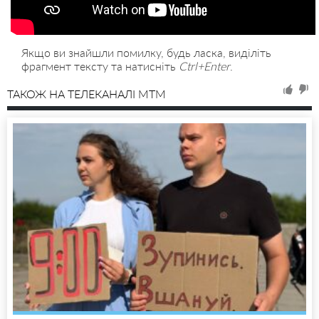
Якщо ви знайшли помилку, будь ласка, виділіть
фрагмент тексту та натисніть
Ctrl+Enter
.
ТАКОЖ НА ТЕЛЕКАНАЛІ MTM