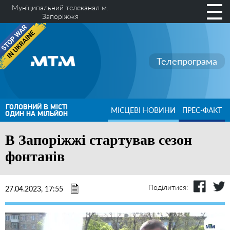
Муніципальний телеканал м.
Запоріжжя
Телепрограма
ГОЛОВНИЙ В МІСТІ
МІСЦЕВІ НОВИНИ
ПРЕС-ФАКТ
ОДИН НА МІЛЬЙОН
В Запоріжжі стартував сезон
фонтанів
Поділитися:
27.04.2023, 17:55