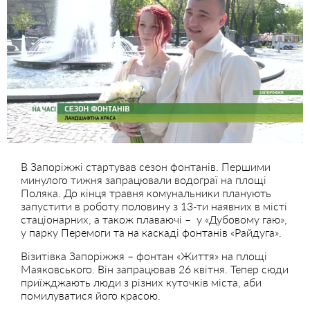
В Запоріжжі стартував сезон фонтанів. Першими
минулого тижня запрацювали водограї на площі
Поляка. До кінця травня комунальники планують
запустити в роботу половину з 13-ти наявних в місті
стаціонарних, а також плаваючі – у «Дубовому гаю»,
у парку Перемоги та на каскаді фонтанів «Райдуга».
Візитівка Запоріжжя – фонтан «Життя» на площі
Маяковського. Він запрацював 26 квітня. Тепер сюди
приїжджають люди з різних куточків міста, аби
помилуватися його красою.