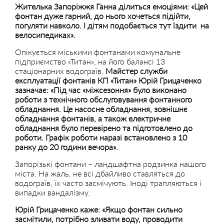
Жителька Запоріжжя Ганна ділиться емоціями: «Цей
фонтан дуже гарний, до нього хочеться підійти,
погуляти навколо. І дітям подобається тут їздити на
велосипедиках».
Опікується міськими фонтанами комунальне
підприємство «Титан», на його балансі 13
стаціонарних водограїв.
Майстер служби
експлуатації фонтанів КП «Титан» Юрій Грицаченко
зазначає: «Під час «міжсезоння» було виконано
роботи з технічного обслуговування фонтанного
обладнання. Це насосне обладнання, зовнішнє
обладнання фонтанів, а також електричне
обладнання було перевірено та підготовлено до
роботи. Графік роботи наразі встановлено з 10
ранку до 20 години вечора».
Запорізькі фонтани – ландшафтна родзинка нашого
міста. На жаль, не всі дбайливо ставляться до
водограїв, їх часто засмічують. Іноді трапляються і
випадки вандалізму.
Юрій Грицаченко каже: «Якщо фонтан сильно
засмітили, потрібно зливати воду, проводити