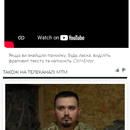
Якщо ви знайшли помилку, будь ласка, виділіть
фрагмент тексту та натисніть
Ctrl+Enter
.
ТАКОЖ НА ТЕЛЕКАНАЛІ MTM