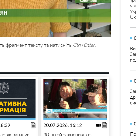
ув
Ук
Uk
ть фрагмент тексту та натисніть
Ctrl+Enter
.
Ви
За
по
За
др
си
18:39
20.07.2026, 16:12
По
ловік загинув
30 дітей захисників із