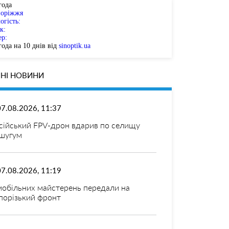
года
поріжжя
огість:
к:
ер:
ода на 10 днів від
sinoptik.ua
НІ НОВИНИ
07.08.2026, 11:37
сійський FPV-дрон вдарив по селищу
шугум
07.08.2026, 11:19
мобільних майстерень передали на
порізький фронт