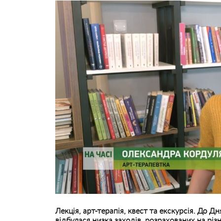
Лекція, арт-терапія, квест та екскурсія. До Дн
відбулася низка заходів, розрахованих на різні