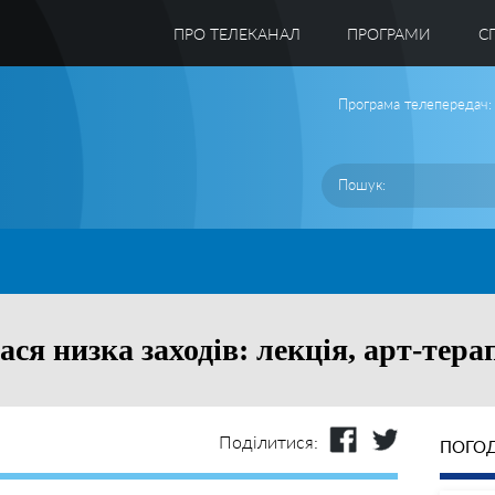
ПРО ТЕЛЕКАНАЛ
ПРОГРАМИ
C
Програма телепередач:
лася низка заходів: лекція, арт-тера
Поділитися:
ПОГОД