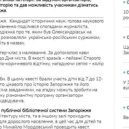
торію та дав можливість учасникам дізнатись
жжя.
10
ро
жжя. Кандидат історичних наук, голова наукового
лівненко поділився спогадами журналіста,
рдієнка про те, яким був Олександрівськ на
 і розмовляли українсько-російським суржиком,
ть в назвах.
Ще
стер-клас з малювання. За допомогою кави
За
 Дня міста. В якості зразків – пейзажі Старого
ло-коричневого відтінку, нагадуючи сепію – колір
и. В цьому квесті брали участь діти від 7 до 12-
У 
то цікавого про історію Запоріжжя та його
ву
всіма завданнями, на згадку можуть зробити на
аку різноманітну програму організатори
відвідувачів.
публічної бібліотечної системи Запоріжжя
ітектуру міста, та в іншому залі проходить
Вв
ля дорослого населення, в цей час для дітей та
зею Михайло Мордовський проводить квест.