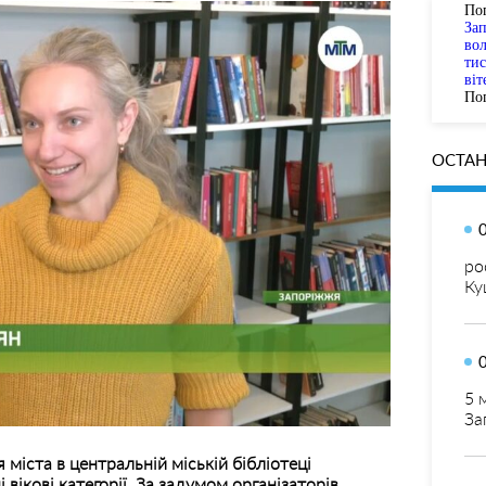
По
За
вол
тис
віт
Пог
ОСТАН
ро
Ку
5 
За
я міста в центральній міській бібліотеці
 вікові категорії. За задумом організаторів,