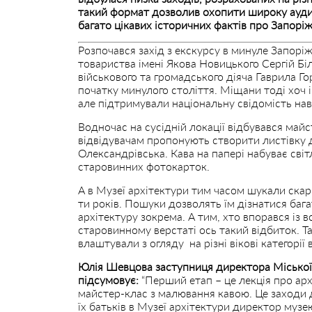
такий формат дозволив охопити широку ауди
багато цікавих історичних фактів про Запорі
Розпочався захід з екскурсу в минуле Запорі
товариства імені Якова Новицького Сергій Бі
військового та громадського діяча Гаврила Го
початку минулого століття. Міщани тоді хоч
але підтримували національну свідомість наві
Водночас на сусідній локації відбувався май
відвідувачам пропонують створити листівку до
Олександрівська. Кава на папері набуває світ
старовинних фотокарток.
А в Музеї архітектури тим часом шукали скарб
ти років. Пошуки дозволять їм дізнатися бага
архітектуру зокрема. А тим, хто впорався із 
старовинному верстаті ось такий відбиток. Т
влаштували з огляду на різні вікові категорії 
Юлія Шевцова заступниця директора Міської 
підсумовує:
“Перший етап – це лекція про арх
майстер-клас з малювання кавою. Це заходи д
їх батьків в Музеї архітектури директор му