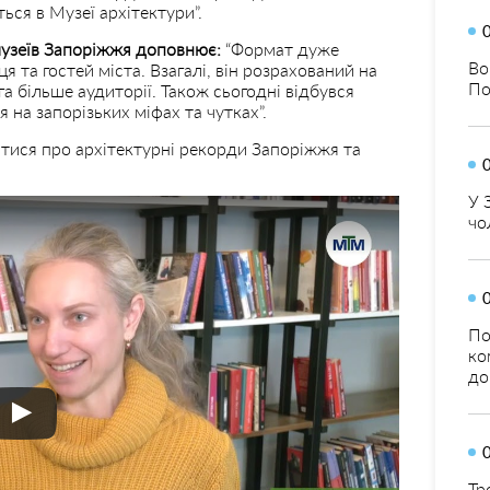
ься в Музеї архітектури”.
узеїв Запоріжжя доповнює:
“Формат дуже
Во
я та гостей міста. Взагалі, він розрахований на
По
га більше аудиторії. Також сьогодні відбувся
 на запорізьких міфах та чутках”.
натися про архітектурні рекорди Запоріжжя та
У 
чо
По
ко
до
Тр