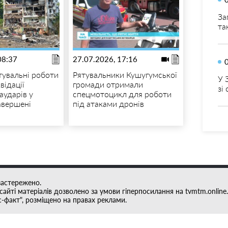
За
та
08:37
27.07.2026, 17:16
тувальні роботи
Рятувальники Кушугумської
У 
відації
громади отримали
зі
іаударів у
спецмотоцикл для роботи
авершені
під атаками дронів
застережено.
айті матеріалів дозволено за умови гіперпосилання на tvmtm.online.
с-факт", розміщено на правах реклами.