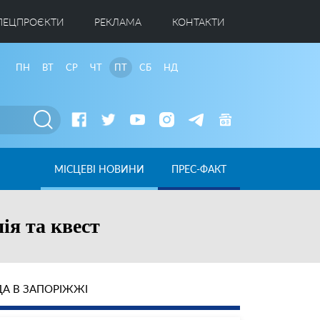
ПЕЦПРОЄКТИ
РЕКЛАМА
КОНТАКТИ
ПН
ВТ
СР
ЧТ
ПТ
СБ
НД
МІСЦЕВІ НОВИНИ
ПРЕС-ФАКТ
пія та квест
А В ЗАПОРІЖЖІ