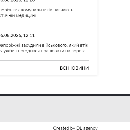
порізьких комунальників навчають
ктичній медицині
06.08.2026, 12:11
Запоріжжі засудили військового, який втік
 служби і погодився працювати на ворога
ВСІ НОВИНИ
Created by DL agency