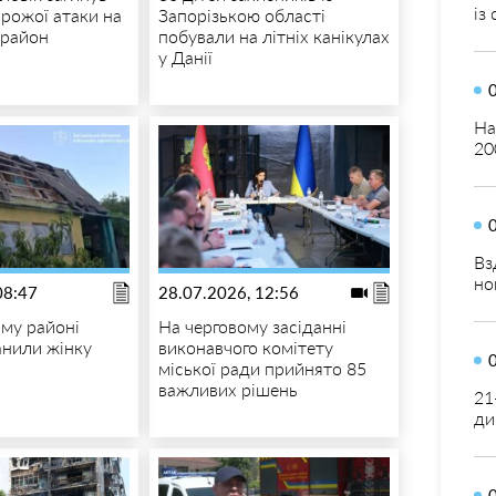
із
орожої атаки на
Запорізькою області
 район
побували на літніх канікулах
у Данії
На
20
Вз
но
08:47
28.07.2026, 12:56
ому районі
На черговому засіданні
анили жінку
виконавчого комітету
міської ради прийнято 85
важливих рішень
21
ди