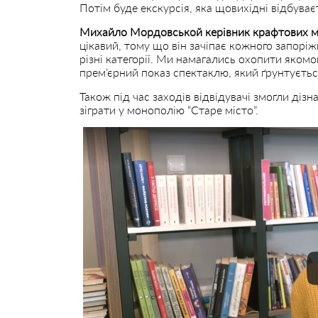
Потім буде екскурсія, яка щовихідні відбуваєт
Михайло Мордовськой керівник крафтових м
цікавий, тому що він зачіпає кожного запоріжц
різні категорії. Ми намагались охопити якомо
прем’єрний показ спектаклю, який ґрунтується
Також під час заходів відвідувачі змогли діз
зіграти у монополію “Старе місто”.