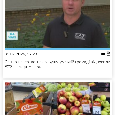
31.07.2026, 17:23
Світло повертається: у Кушугумській громаді відновили
90% електромереж