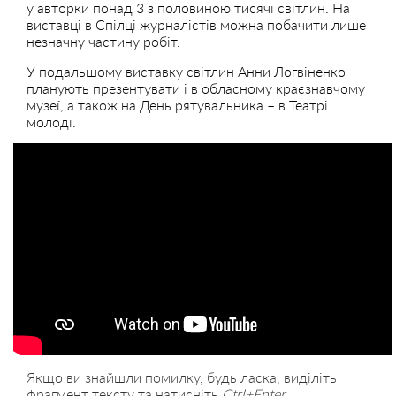
у авторки понад 3 з половиною тисячі світлин. На
виставці в Спілці журналістів можна побачити лише
незначну частину робіт.
У подальшому виставку світлин Анни Логвіненко
планують презентувати і в обласному краєзнавчому
музеї, а також на День рятувальника – в Театрі
молоді.
Якщо ви знайшли помилку, будь ласка, виділіть
фрагмент тексту та натисніть
Ctrl+Enter
.