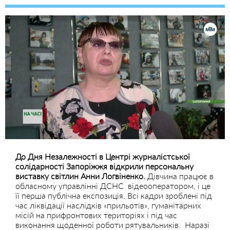
До Дня Незалежності в
Ц
ентрі журналістської
солідарності Запоріжжя відкри
л
и персональну
виставку світлин Анни Логвіненко.
Дівчина працює в
обласному управлінні ДСНС відеооператором, і це
її перша публічна експозиція. Всі кадри зроблені під
час ліквідації наслідків «прильотів», гуманітарних
місій на прифронтових територіях і під час
виконання щоденної роботи рятувальників. Наразі