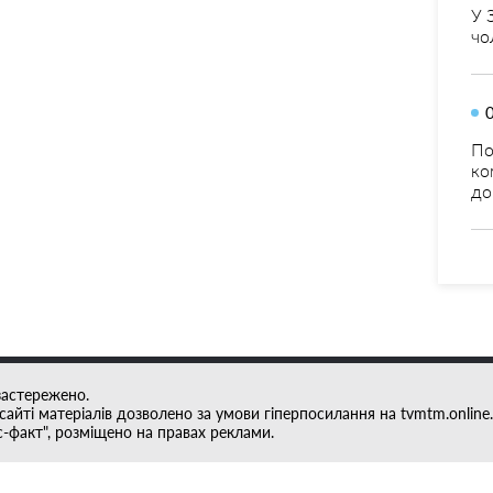
У 
чо
По
ко
до
застережено.
айті матеріалів дозволено за умови гіперпосилання на tvmtm.online.
с-факт", розміщено на правах реклами.