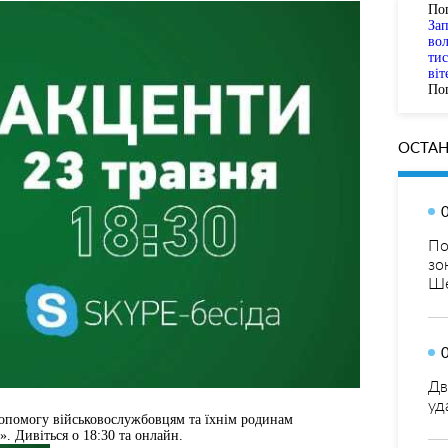
По
За
вол
тис
віт
Пог
ОСТАН
По
зо
Ше
Дв
уд
допомогу військовослужбовцям та їхнім родинам
. Дивіться о 18:30 та онлайн.