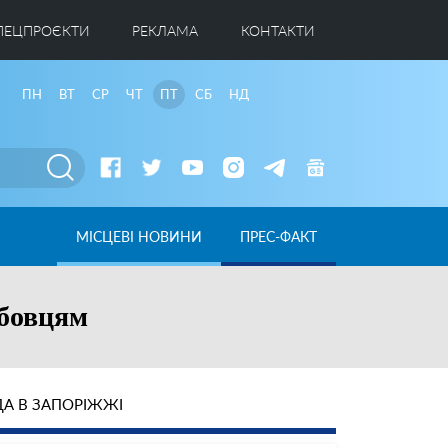
ПЕЦПРОЄКТИ
РЕКЛАМА
КОНТАКТИ
ПН
ВТ
СР
ЧТ
ПТ
СБ
НД
МІСЦЕВІ НОВИНИ
ПРЕС-ФАКТ
жбовцям
А В ЗАПОРІЖЖІ