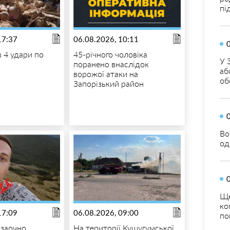
пі
17:37
06.08.2026, 10:11
в 4 удари по
45-річного чоловіка
У 
поранено внаслідок
аб
ворожої атаки на
об
Запорізький район
Во
од
Ще
ко
17:09
06.08.2026, 09:00
по
 заочно
На території Кушугумської