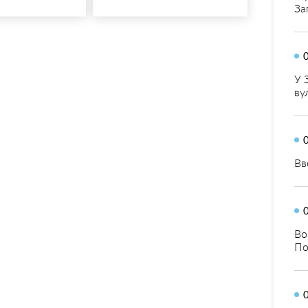
За
У 
ву
Вв
Во
По