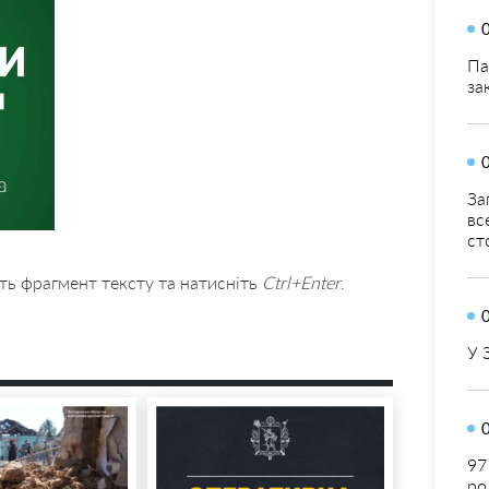
Па
за
За
вс
ст
ть фрагмент тексту та натисніть
Ctrl+Enter
.
У 
97
ро