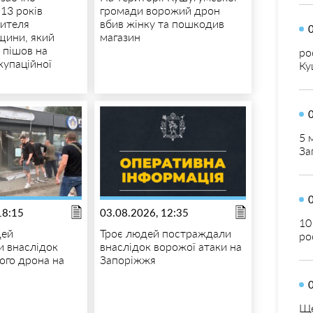
13 років
громади ворожий дрон
жителя
вбив жінку та пошкодив
щини, який
магазин
 пішов на
ро
купаційної
Ку
5 
За
18:15
03.08.2026, 12:35
10
дей
Троє людей постраждали
ро
 внаслідок
внаслідок ворожої атаки на
ого дрона на
Запоріжжя
Ще