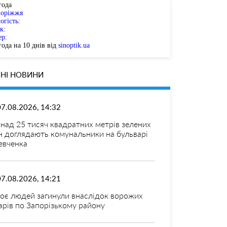
года
поріжжя
огість:
к:
ер:
ода на 10 днів від
sinoptik.ua
НІ НОВИНИ
07.08.2026, 14:32
над 25 тисяч квадратних метрів зелених
н доглядають комунальники на бульварі
вченка
07.08.2026, 14:21
оє людей загинули внаслідок ворожих
арів по Запорізькому району