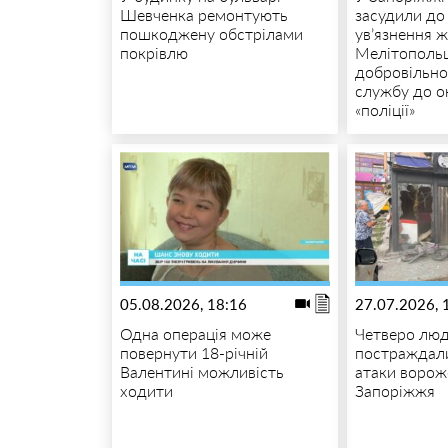
Шевченка ремонтують
засудили до 
пошкоджену обстрілами
ув’язнення 
покрівлю
Мелітополь
добровільно
службу до о
«поліції»
05.08.2026, 18:16
27.07.2026, 
Одна операція може
Четверо лю
повернути 18-річній
постраждали
Валентині можливість
атаки ворож
ходити
Запоріжжя